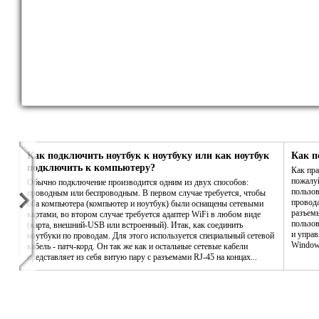
Как подключить ноутбук к ноутбуку или как ноутбук
Как п
подключить к компьютеру?
Как пра
пожалу
Обычно подключение производится одним из двух способов:
пользов
проводным или беспроводным. В первом случае требуется, чтобы
провода
оба компьютера (компьютер и ноутбук) были оснащены сетевыми
разъемы
картами, во втором случае требуется адаптер WiFi в любом виде
пользов
(карта, внешний-USB или встроенный). Итак, как соединить
и управ
ноутбуки по проводам. Для этого используется специальный сетевой
Window
кабель - патч-корд. Он так же как и остальные сетевые кабели
представляет из себя витую пару с разъемами RJ-45 на концах...