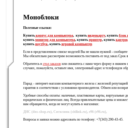
Моноблоки
Полезные ссылки:
Купить
корпус
для компьютера
, купить
видеокарту
, купить
блок 
купить
монитор для компьютера
, купить
принтер
, купить
картри
купить
ноутбук
, купить
игровой компьютер
Если в представленном списке моделей Вы не нашли нужной - сообщите 
Мы обязательно рассмотрим возможность поставить ее под заказ.Срок в
Обратитесь в
стол заказов
или свяжитесь с нами через форму в нижнем п
случаях, пожалуйста, оставьте имя, электронный адрес и телефондля обр
Парад – интернет-магазин компьютерного железа с железной репутацией
гарантия в соответствии с условиями производителя. Обмен или возвра
Удобные способы оплаты: наличные, пластиковые карты, виртуальные де
юридических и физических лиц. Всегда привлекательные цены и множес
нам обращаются, когда не могут купить в магазинах:
ДНС (dns-shop.ru), Ситилинк (citilink.ru), е96 (e96.ru),
Вопросы и заявки можно адресовать по телефону: +7(343) 290-43-45.