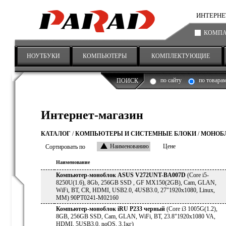
ИНТЕРНЕТ-
КОМП
НОУТБУКИ
КОМПЬЮТЕРЫ
КОМПЛЕКТУЮЩИЕ
по сайту
по товара
ПОИСК
Интернет-магазин
КАТАЛОГ
/
КОМПЬЮТЕРЫ И СИСТЕМНЫЕ БЛОКИ
/
МОНОБ
Сортировать по
Наименованию
Цене
Наименование
Компьютер-моноблок ASUS V272UNT-BA007D
(Core i5-
8250U(1.6), 8Gb, 256GB SSD , GF MX150(2GB), Cam, GLAN,
WiFi, BT, CR, HDMI, USB2.0, 4USB3.0, 27"1920х1080, Linux,
MM) 90PT0241-M02160
Компьютер-моноблок iRU P233 черный
(Core i3 1005G(1.2),
8GB, 256GB SSD, Cam, GLAN, WiFi, BT, 23.8"1920x1080 VA,
HDMI, 5USB3.0, noOS, 3.1кг)