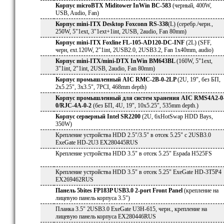
Корпус microBTX Miditower InWin BC-583
(черный, 400W,
USB, Audio, Fan)
Корпус mini-ITX Desktop Foxconn RS-338
(L) (серебр./черн.,
250W, 5"1ext, 3"1ext+1int, 2USB, 2audio, Fan 80mm)
Корпус mini-ITX Foxline FL-105-AD120-DC-INF
(2L) (SFF,
черн, ext.120W, 2"1int, 2USB2.0, 2USB3.2, Fan 1x40mm, audio)
Корпус mini-ITX/mini-DTX InWin BM643BL
(160W, 5"1ext,
3"1int, 2"1int, 2USB, 2audio, Fan 80mm)
Корпус промышленный AIC RMC-2B-0-2LP
(2U, 19", без БП,
2x5.25", 3х3.5", 7PCI, 468mm depth)
Корпус промышленный для систем хранения AIC RMS4A2-0
0/RJC-4A-0-2
(без БП, 4U, 19", 10x5.25", 535mm depth.)
Корпус серверный Intel SR2200
(2U, 6xHotSwap HDD Bays,
350W)
Крепление устройства HDD 2.5"/3.5" в отсек 5.25" с 2USB3.0
ExeGate HD-2U3 EX280445RUS
Крепление устройства HDD 3.5" в отсек 5.25" Espada H525FS
Крепление устройства HDD 3.5" в отсек 5.25" ExeGate HD-3T5P4
EX269462RUS
Панель 5bites FP183P USB3.0 2-port Front Panel
(крепление на
лицевую панель корпуса 3.5")
Планка 3.5" 2USB3.0 ExeGate U3H-615, черн., крепление на
лицевую панель корпуса EX280446RUS