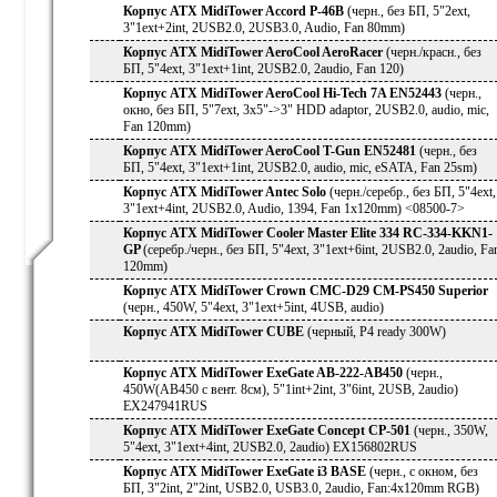
Корпус ATX MidiTower Accord P-46B
(черн., без БП, 5"2ext,
3"1ext+2int, 2USB2.0, 2USB3.0, Audio, Fan 80mm)
Корпус ATX MidiTower AeroCool AeroRacer
(черн./красн., без
БП, 5"4ext, 3"1ext+1int, 2USB2.0, 2audio, Fan 120)
Корпус ATX MidiTower AeroCool Hi-Tech 7A EN52443
(черн.,
окно, без БП, 5"7ext, 3x5"->3" HDD adaptor, 2USB2.0, audio, mic,
Fan 120mm)
Корпус ATX MidiTower AeroCool T-Gun EN52481
(черн., без
БП, 5"4ext, 3"1ext+1int, 2USB2.0, audio, mic, eSATA, Fan 25sm)
Корпус ATX MidiTower Antec Solo
(черн./серебр., без БП, 5"4ext,
3"1ext+4int, 2USB2.0, Audio, 1394, Fan 1x120mm) <08500-7>
Корпус ATX MidiTower Cooler Master Elite 334 RC-334-KKN1-
GP
(серебр./черн., без БП, 5"4ext, 3"1ext+6int, 2USB2.0, 2audio, Fa
120mm)
Корпус ATX MidiTower Crown CMC-D29 CM-PS450 Superior
(черн., 450W, 5"4ext, 3"1ext+5int, 4USB, audio)
Корпус ATX MidiTower CUBE
(черный, P4 ready 300W)
Корпус ATX MidiTower ExeGate AB-222-AB450
(черн.,
450W(AB450 с вент. 8см), 5"1int+2int, 3"6int, 2USB, 2audio)
EX247941RUS
Корпус ATX MidiTower ExeGate Concept CP-501
(черн., 350W,
5"4ext, 3"1ext+4int, 2USB2.0, 2audio) EX156802RUS
Корпус ATX MidiTower ExeGate i3 BASE
(черн., с окном, без
БП, 3"2int, 2"2int, USB2.0, USB3.0, 2audio, Fan:4x120mm RGB)