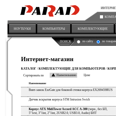
ИНТЕРНЕТ-
КОМП
НОУТБУКИ
КОМПЬЮТЕРЫ
КОМПЛЕКТУЮЩИЕ
по сайту
по товара
ПОИСК
Интернет-магазин
КАТАЛОГ
/
КОМПЛЕКТУЮЩИЕ ДЛЯ КОМПЬЮТЕРОВ
/
КОР
Сортировать по
Наименованию
Цене
Наименование
Винт-замок ExeGate для боковой стенки корпуса EX269459RUS
Датчик вскрытия корпуса STM Intrusion Swich
Корпус ATX MidiTower Accord ACC A-300
(черн., без БП,
5"1ext, 3"1int, 2"1int, 2USB2.0, USB3.0, Audio) БНТ