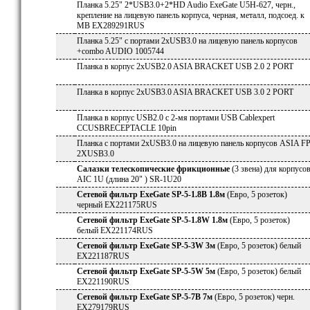
Планка 5.25" 2*USB3.0+2*HD Audio ExeGate U5H-627, черн.,
крепление на лицевую панель корпуса, черная, металл, подсоед. к
MB EX289291RUS
Планка 5.25" с портами 2xUSB3.0 на лицевую панель корпусов
+combo AUDIO 1005744
Планка в корпус 2xUSB2.0 ASIA BRACKET USB 2.0 2 PORT
Планка в корпус 2xUSB3.0 ASIA BRACKET USB 3.0 2 PORT
Планка в корпус USB2.0 c 2-мя портами USB Cablexpert
CCUSBRECEPTACLE 10pin
Планка с портами 2xUSB3.0 на лицевую панель корпусов ASIA F
2XUSB3.0
Салазки телескопические фрикционные
(3 звена) для корпусо
AIC 1U (длина 20" ) SR-1U20
Сетевой фильтр ExeGate SP-5-1.8B 1.8м
(Евро, 5 розеток)
черный EX221175RUS
Сетевой фильтр ExeGate SP-5-1.8W 1.8м
(Евро, 5 розеток)
белый EX221174RUS
Сетевой фильтр ExeGate SP-5-3W 3м
(Евро, 5 розеток) белый
EX221187RUS
Сетевой фильтр ExeGate SP-5-5W 5м
(Евро, 5 розеток) белый
EX221190RUS
Сетевой фильтр ExeGate SP-5-7B 7м
(Евро, 5 розеток) черн.
EX279179RUS