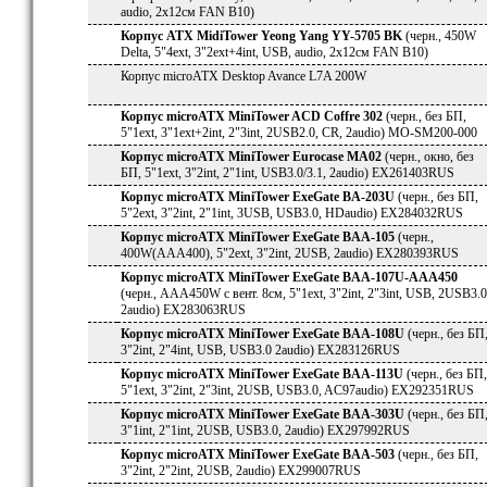
audio, 2x12см FAN B10)
Корпус ATX MidiTower Yeong Yang YY-5705 BK
(черн., 450W
Delta, 5"4ext, 3"2ext+4int, USB, audio, 2x12см FAN B10)
Корпус microATX Desktop Avance L7A 200W
Корпус microATX MiniTower ACD Coffre 302
(черн., без БП,
5"1ext, 3"1ext+2int, 2"3int, 2USB2.0, CR, 2audio) MO-SM200-000
Корпус microATX MiniTower Eurocase MA02
(черн., окно, без
БП, 5"1ext, 3"2int, 2"1int, USB3.0/3.1, 2audio) EX261403RUS
Корпус microATX MiniTower ExeGate BA-203U
(черн., без БП,
5"2ext, 3"2int, 2"1int, 3USB, USB3.0, HDaudio) EX284032RUS
Корпус microATX MiniTower ExeGate BAA-105
(черн.,
400W(AAA400), 5"2ext, 3"2int, 2USB, 2audio) EX280393RUS
Корпус microATX MiniTower ExeGate BAA-107U-AAA450
(черн., AAA450W с вент. 8см, 5"1ext, 3"2int, 2"3int, USB, 2USB3.0
2audio) EX283063RUS
Корпус microATX MiniTower ExeGate BAA-108U
(черн., без БП
3"2int, 2"4int, USB, USB3.0 2audio) EX283126RUS
Корпус microATX MiniTower ExeGate BAA-113U
(черн., без БП,
5"1ext, 3"2int, 2"3int, 2USB, USB3.0, AC97audio) EX292351RUS
Корпус microATX MiniTower ExeGate BAA-303U
(черн., без БП
3"1int, 2"1int, 2USB, USB3.0, 2audio) EX297992RUS
Корпус microATX MiniTower ExeGate BAA-503
(черн., без БП,
3"2int, 2"2int, 2USB, 2audio) EX299007RUS