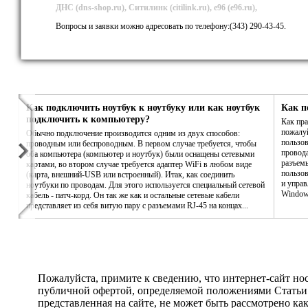
ДНС (dns-shop.ru), Ситилинк (citilink.ru), е96 (e96.ru),
Вопросы и заявки можно адресовать по телефону:(343) 290-43-45.
Как подключить ноутбук к ноутбуку или как ноутбук
Как п
подключить к компьютеру?
Как пра
пожалу
Обычно подключение производится одним из двух способов:
пользов
проводным или беспроводным. В первом случае требуется, чтобы
провода
оба компьютера (компьютер и ноутбук) были оснащены сетевыми
разъемы
картами, во втором случае требуется адаптер WiFi в любом виде
пользов
(карта, внешний-USB или встроенный). Итак, как соединить
и управ
ноутбуки по проводам. Для этого используется специальный сетевой
Window
кабель - патч-корд. Он так же как и остальные сетевые кабели
представляет из себя витую пару с разъемами RJ-45 на концах...
Пожалуйста, примите к сведению, что интернет-сайт но
публичной офертой, определяемой положениями Статьи 
представленная на сайте, не может быть рассмотрено ка