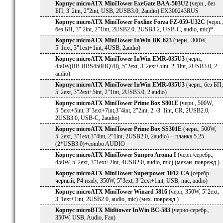
Корпус microATX MiniTower ExeGate BAA-503U2
(черн., без
БП, 3"2int, 2"2int, USB, 2USB3.0, 2audio) EX300243RUS
Корпус microATX MiniTower Foxline Forza FZ-059-U32C
(черн.,
без БП, 3" 2int, 2"1int, 2USB2.0, 2USB3.2, USB-C, audio, mic)*
Корпус microATX MiniTower InWin BK-623
(черн., 300W,
5"1ext, 3"1ext+1int, 4USB, 2audio)
Корпус microATX MiniTower InWin EMR-035U3
(черн.,
450W(RB-RBS450HQ70), 5"2ext, 3"2ext+5int, 2"1int, 2USB3.0, 2
audio)
Корпус microATX MiniTower InWin EMR-035U3
(черн., без БП,
5"2ext, 3"2ext+5int, 2"1int, 2USB3.0, 2 audio)
Корпус microATX MiniTower Prime Box S801E
(черн., 500W,
5"5ext+5int, 3"3ext+7int,3"4int, 2"2int, 2"/3"1int, CR, 2USB2.0,
2USB3.0, USB-C, 2audio)
Корпус microATX MiniTower Prime Box SS301E
(черн., 500W,
5"2ext, 3"1ext,3"4int, 2"1int, 2USB2.0, 2audio) + планка 5.25
(2*USB3.0)+combo AUDIO
Корпус microATX MiniTower Sunpro Aroma I
(черн./серебр.,
450W, 5"2ext, 3"1ext+2int, 4USB2.0, audio, mic) (механ. поврежд.)
Корпус microATX MiniTower Superpower 1012-CA
(серебр.-
черный, P4 ready, 350W, 5"3ext, 3"2ext+1int, USB, mic, audio)
Корпус microATX MiniTower Winard 5816
(черн, 350W, 5"2ext,
3"1ext+1int, 2USB2.0, audio, mic) (мех. поврежд.)
Корпус microBTX Miditower InWin BC-583
(черно-серебр.,
350W, USB, Audio, Fan)