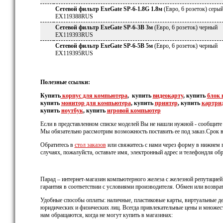
Сетевой фильтр ExeGate SP-6-1.8G 1.8м
(Евро, 6 розеток) серы
EX119388RUS
Сетевой фильтр ExeGate SP-6-3B 3м
(Евро, 6 розеток) черный
EX119393RUS
Сетевой фильтр ExeGate SP-6-5B 5м
(Евро, 6 розеток) черный
EX119395RUS
Полезные ссылки:
Купить
корпус
для компьютера
, купить
видеокарту
, купить
блок 
купить
монитор для компьютера
, купить
принтер
, купить
картри
купить
ноутбук
, купить
игровой компьютер
Если в представленном списке моделей Вы не нашли нужной - сообщите 
Мы обязательно рассмотрим возможность поставить ее под заказ.Срок в
Обратитесь в
стол заказов
или свяжитесь с нами через форму в нижнем п
случаях, пожалуйста, оставьте имя, электронный адрес и телефондля обр
Парад – интернет-магазин компьютерного железа с железной репутацией
гарантия в соответствии с условиями производителя. Обмен или возвра
Удобные способы оплаты: наличные, пластиковые карты, виртуальные де
юридических и физических лиц. Всегда привлекательные цены и множес
нам обращаются, когда не могут купить в магазинах: