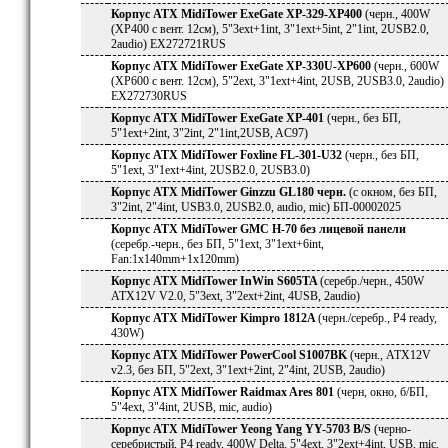
Корпус ATX MidiTower ExeGate XP-329-XP400
(черн., 400W
(XP400 с вент. 12см), 5"3ext+1int, 3"1ext+5int, 2"1int, 2USB2.0,
2audio) EX272721RUS
Корпус ATX MidiTower ExeGate XP-330U-XP600
(черн., 600W
(XP600 с вент. 12см), 5"2ext, 3"1ext+4int, 2USB, 2USB3.0, 2audio)
EX272730RUS
Корпус ATX MidiTower ExeGate XP-401
(черн., без БП,
5"1ext+2int, 3"2int, 2"1int,2USB, AC97)
Корпус ATX MidiTower Foxline FL-301-U32
(черн., без БП,
5"1ext, 3"1ext+4int, 2USB2.0, 2USB3.0)
Корпус ATX MidiTower Ginzzu GL180 черн.
(с окном, без БП,
3"2int, 2"4int, USB3.0, 2USB2.0, audio, mic) БП-00002025
Корпус ATX MidiTower GMC H-70 без лицевой панели
(серебр.-черн., без БП, 5"1ext, 3"1ext+6int,
Fan:1x140mm+1x120mm)
Корпус ATX MidiTower InWin S605TA
(серебр./черн., 450W
ATX12V V2.0, 5"3ext, 3"2ext+2int, 4USB, 2audio)
Корпус ATX MidiTower Kimpro 1812A
(черн./серебр., P4 ready,
430W)
Корпус ATX MidiTower PowerCool S1007BK
(черн., ATX12V
v2.3, без БП, 5"2ext, 3"1ext+2int, 2"4int, 2USB, 2audio)
Корпус ATX MidiTower Raidmax Ares 801
(черн, окно, б/БП,
5"4ext, 3"4int, 2USB, mic, audio)
Корпус ATX MidiTower Yeong Yang YY-5703 B/S
(черно-
серебристый, P4 ready, 400W Delta, 5"4ext, 3"2ext+4int, USB, mic,