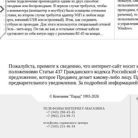
пожалуй, са
Обычно подключение производится одним из двух способов:
пользователе
проводным или беспроводным. В первом случае требуется, чтобы
проводами, п
оба компьютера (компьютер и ноутбук) были оснащены сетевыми
разъемы), то
картами, во втором случае требуется адаптер WiFi в любом виде
пользовател
(карта, внешний-USB или встроенный). Итак, как соединить
и управления
ноутбуки по проводам. Для этого используется специальный сетевой
Windows.
кабель - патч-корд. Он так же как и остальные сетевые кабели
представляет из себя витую пару с разъемами RJ-45 на концах...
Пожалуйста, примите к сведению, что интернет-сайт носит
положениями Статьи 437 Гражданского кодекса Российской 
предложение, которое Продавец делает какому-либо лицу. П
предварительного уведомления. За подробной информацией о
© Компания "Парад" 1993-2026
ТЕЛЕФОНЫ ИНТЕРНЕТ-МАГАЗИНА
+7 (343) 290-43-45
+7 (902) 254-99-71
телефоны сервисного центра
+7 (343) 251-46-34