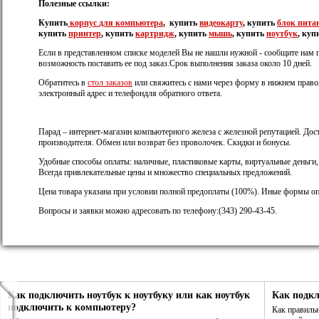
Полезные ссылки:
Купить
корпус
для компьютера
, купить
видеокарту
, купить
блок пита
купить
принтер
, купить
картридж
, купить
мышь
, купить
ноутбук
, куп
Если в представленном списке моделей Вы не нашли нужной - сообщите нам 
возможность поставить ее под заказ.Срок выполнения заказа около 10 дней.
Обратитесь в
стол заказов
или свяжитесь с нами через форму в нижнем правом
электронный адрес и телефондля обратного ответа.
Парад – интернет-магазин компьютерного железа с железной репутацией. Дост
производителя. Обмен или возврат без проволочек. Скидки и бонусы.
Удобные способы оплаты: наличные, пластиковые карты, виртуальные деньги
Всегда привлекательные цены и множество специальных предложений.
Цена товара указана при условии полной предоплаты (100%). Иные формы оп
Вопросы и заявки можно адресовать по телефону:(343) 290-43-45.
Как подключить ноутбук к ноутбуку или как ноутбук
Как подк
подключить к компьютеру?
Как правиль