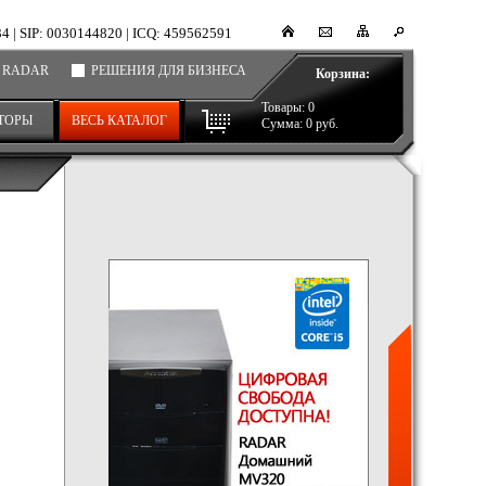
34
|
SIP: 0030144820
|
ICQ: 459562591
 RADAR
РЕШЕНИЯ ДЛЯ БИЗНЕСА
Корзина:
Товары:
0
ТОРЫ
ВЕСЬ КАТАЛОГ
Сумма:
0
руб.