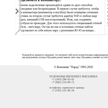
подключить к компьютеру?
Обычно подключение производится одним из двух способов:
проводным или беспроводным. В первом случае требуется, чтобы
оба компьютера (компьютер и ноутбук) были оснащены сетевыми
картами, во втором случае требуется адаптер WiFi в любом виде
(карта, внешний-USB или встроенный). Итак, как соединить
ноутбуки по проводам. Для этого используется специальный сетевой
кабель - патч-корд. Он так же как и остальные сетевые кабели
представляет из себя витую пару с разъемами RJ-45 на концах...
Пожалуйста, примите к сведению, что интернет-сайт носит исключительно информационн
как предложение, которое Продавец делает какому-либо лицу. Продавец оставляет за со
© Компания "Парад" 1993-2026
ТЕЛЕФОНЫ ИНТЕРНЕТ-МАГАЗИНА
+7 (343) 290-43-45
+7 (902) 254-99-71
телефоны сервисного центра
+7 (343) 251-46-34