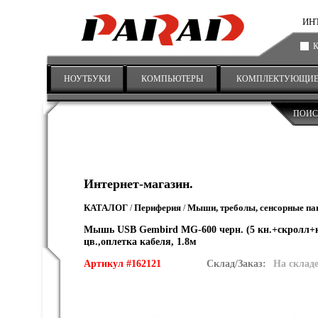
ИНТ
НОУТБУКИ
КОМПЬЮТЕРЫ
КОМПЛЕКТУЮЩИ
ПОИС
Интернет-магазин.
КАТАЛОГ
Периферия
Мыши, треболы, сенсорные па
/
/
Мышь USB Gembird MG-600 черн. (5 кн.+скролл+кн.
цв.,оплетка кабеля, 1.8м
Артикул #162121
Склад/Заказ:
На склад