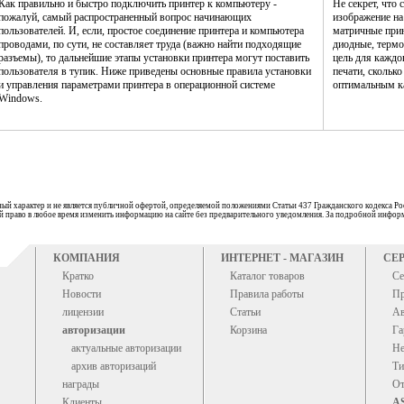
Как правильно и быстро подключить принтер к компьютеру -
Не секрет, что
пожалуй, самый распространенный вопрос начинающих
изображение н
пользователей. И, если, простое соединение принтера и компьютера
матричные прин
проводами, по сути, не составляет труда (важно найти подходящие
диодные, термо
разъемы), то дальнейшие этапы установки принтера могут поставить
цель для каждо
пользователя в тупик. Ниже приведены основные правила установки
печати, сколько
и управления параметрами принтера в операционной системе
оптимальным ка
Windows.
ый характер и не является публичной офертой, определяемой положениями Статьи 437 Гражданского кодекса Ро
бой право в любое время изменить информацию на сайте без предварительного уведомления. За подробной информ
КОМПАНИЯ
ИНТЕРНЕТ - МАГАЗИН
СЕ
Кратко
Каталог товаров
Се
Новости
Правила работы
Пр
лицензии
Статьи
Ав
авторизации
Корзина
Га
актуальные авторизации
Не
архив авторизаций
Ти
награды
От
Клиенты
A