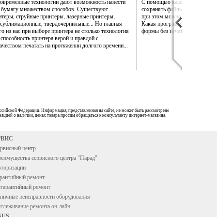
 современные технологии дают возможность нанести
С помощью какой программы в
а бумагу множеством способов. Существуют
сохранять файлы PDF так, что
теры, струйные принтеры, лазерные принтеры,
при этом можно было бы измен
сублимационные, твердочернильные... Но главная
Какая программа даст возможн
го из нас при выборе принтера не столько технология
формы без печати на бумаге?
 способность принтера верой и правдой с
чеством печатать на протяжении долгого времени...
ссийской Федерации. Информация, представленная на сайте, не может быть рассмотрено
ацией о наличии, ценах товара просим обращаться к консультанту интернет-магазина.
РВИС
рвисный центр
еимущества сервисного центра "Парад"
торизации
рантийный ремонт
гарантийный ремонт
пичные неисправности оборудования
слеживание ремонта он-лайн
SUS