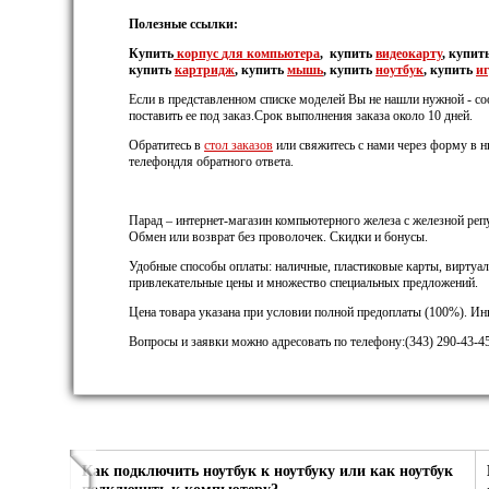
Полезные ссылки:
Купить
корпус
для компьютера
, купить
видеокарту
, купит
купить
картридж
, купить
мышь
, купить
ноутбук
, купить
и
Если в представленном списке моделей Вы не нашли нужной - с
поставить ее под заказ.Срок выполнения заказа около 10 дней.
Обратитесь в
стол заказов
или свяжитесь с нами через форму в н
телефондля обратного ответа.
Парад – интернет-магазин компьютерного железа с железной репу
Обмен или возврат без проволочек. Скидки и бонусы.
Удобные способы оплаты: наличные, пластиковые карты, виртуал
привлекательные цены и множество специальных предложений.
Цена товара указана при условии полной предоплаты (100%). И
Вопросы и заявки можно адресовать по телефону:(343) 290-43-45
Как подключить ноутбук к ноутбуку или как ноутбук