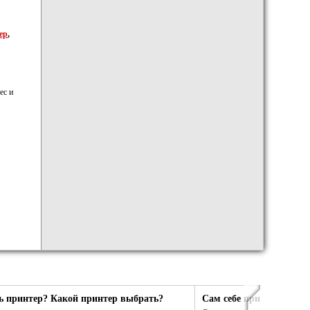
ер
,
ес и
ь принтер? Какой принтер выбрать?
Сам себе принтер. Сам 