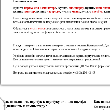
Полезные ссылки:
Купить
корпус
для компьютера
, купить
видеокарту
, купить
блок пита
купить
принтер
, купить
картридж
, купить
мышь
, купить
ноутбук
, куп
Если в представленном списке моделей Вы не нашли нужной - сообщите нам 
возможность поставить ее под заказ.Срок выполнения заказа около 10 дней.
Обратитесь в
стол заказов
или свяжитесь с нами через форму в нижнем правом
электронный адрес и телефондля обратного ответа.
Парад – интернет-магазин компьютерного железа с железной репутацией. Дост
производителя. Обмен или возврат без проволочек. Скидки и бонусы.
Удобные способы оплаты: наличные, пластиковые карты, виртуальные деньги
Всегда привлекательные цены и множество специальных предложений.
Цена товара указана при условии полной предоплаты (100%). Иные формы оп
Вопросы и заявки можно адресовать по телефону:(343) 290-43-45.
Как подключить ноутбук к ноутбуку или как ноутбук
Как подк
подключить к компьютеру?
Как правиль