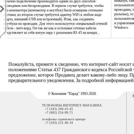
пожалуй, са
Обычно подключение производится одним из двух способов:
пользователе
проводным или беспроводным. В первом случае требуется, чтобы
проводами, п
оба компьютера (компьютер и ноутбук) были оснащены сетевыми
разъемы), то
картами, во втором случае требуется адаптер WiFi в любом виде
пользовател
(карта, внешний-USB или встроенный). Итак, как соединить
и управления
ноутбуки по проводам. Для этого используется специальный сетевой
Windows.
кабель - патч-корд. Он так же как и остальные сетевые кабели
представляет из себя витую пару с разъемами RJ-45 на концах...
Пожалуйста, примите к сведению, что интернет-сайт носит
положениями Статьи 437 Гражданского кодекса Российской 
предложение, которое Продавец делает какому-либо лицу. П
предварительного уведомления. За подробной информацией о
© Компания "Парад" 1993-2026
ТЕЛЕФОНЫ ИНТЕРНЕТ-МАГАЗИНА
+7 (343) 290-43-45
+7 (902) 254-99-71
телефоны сервисного центра
+7 (343) 251-46-34