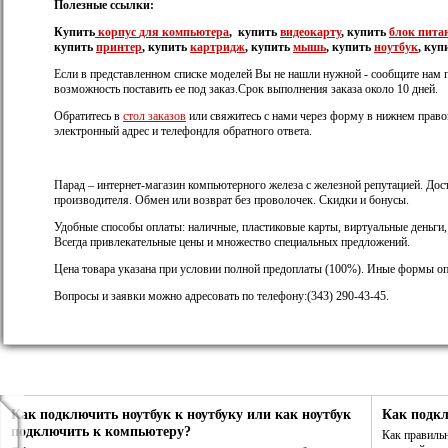
Полезные ссылки:
Купить
корпус
для компьютера
, купить
видеокарту
, купить
блок пита
купить
принтер
, купить
картридж
, купить
мышь
, купить
ноутбук
, куп
Если в представленном списке моделей Вы не нашли нужной - сообщите нам 
возможность поставить ее под заказ.Срок выполнения заказа около 10 дней.
Обратитесь в
стол заказов
или свяжитесь с нами через форму в нижнем правом
электронный адрес и телефондля обратного ответа.
Парад – интернет-магазин компьютерного железа с железной репутацией. Дост
производителя. Обмен или возврат без проволочек. Скидки и бонусы.
Удобные способы оплаты: наличные, пластиковые карты, виртуальные деньги
Всегда привлекательные цены и множество специальных предложений.
Цена товара указана при условии полной предоплаты (100%). Иные формы оп
Вопросы и заявки можно адресовать по телефону:(343) 290-43-45.
Как подключить ноутбук к ноутбуку или как ноутбук
Как подк
подключить к компьютеру?
Как правиль