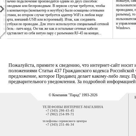
пожалуй, са
Обычно подключение производится одним из двух способов:
пользователе
проводным или беспроводным. В первом случае требуется, чтобы
проводами, п
оба компьютера (компьютер и ноутбук) были оснащены сетевыми
разъемы), то
картами, во втором случае требуется адаптер WiFi в любом виде
пользовател
(карта, внешний-USB или встроенный). Итак, как соединить
и управления
ноутбуки по проводам. Для этого используется специальный сетевой
Windows.
кабель - патч-корд. Он так же как и остальные сетевые кабели
представляет из себя витую пару с разъемами RJ-45 на концах...
Пожалуйста, примите к сведению, что интернет-сайт носит
положениями Статьи 437 Гражданского кодекса Российской 
предложение, которое Продавец делает какому-либо лицу. П
предварительного уведомления. За подробной информацией о
© Компания "Парад" 1993-2026
ТЕЛЕФОНЫ ИНТЕРНЕТ-МАГАЗИНА
+7 (343) 290-43-45
+7 (902) 254-99-71
телефоны сервисного центра
+7 (343) 251-46-34