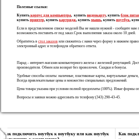
Полезные ссылки:
Купить
корпус
для компьютера
, купить
видеокарту
, купить
блок пита
купить
принтер
, купить
картридж
, купить
мышь
, купить
ноутбук
, куп
Если в представленном списке моделей Вы не нашли нужной - сообщите нам 
возможность поставить ее под заказ.Срок выполнения заказа около 10 дней.
Обратитесь в
стол заказов
или свяжитесь с нами через форму в нижнем правом
электронный адрес и телефондля обратного ответа.
Парад – интернет-магазин компьютерного железа с железной репутацией. Дост
производителя. Обмен или возврат без проволочек. Скидки и бонусы.
Удобные способы оплаты: наличные, пластиковые карты, виртуальные деньги
Всегда привлекательные цены и множество специальных предложений.
Цена товара указана при условии полной предоплаты (100%). Иные формы оп
Вопросы и заявки можно адресовать по телефону:(343) 290-43-45.
Как подключить ноутбук к ноутбуку или как ноутбук
Как подк