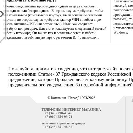
подключить к компьютеру?
Как правиль
пожалуй, са
Обычно подключение производится одним из двух способов:
пользователе
проводным или беспроводным. В первом случае требуется, чтобы
проводами, п
оба компьютера (компьютер и ноутбук) были оснащены сетевыми
разъемы), то
картами, во втором случае требуется адаптер WiFi в любом виде
пользовател
(карта, внешний-USB или встроенный). Итак, как соединить
и управления
ноутбуки по проводам. Для этого используется специальный сетевой
Windows.
кабель - патч-корд. Он так же как и остальные сетевые кабели
представляет из себя витую пару с разъемами RJ-45 на концах...
Пожалуйста, примите к сведению, что интернет-сайт носит
положениями Статьи 437 Гражданского кодекса Российской 
предложение, которое Продавец делает какому-либо лицу. П
предварительного уведомления. За подробной информацией о
© Компания "Парад" 1993-2026
ТЕЛЕФОНЫ ИНТЕРНЕТ-МАГАЗИНА
+7 (343) 290-43-45
+7 (902) 254-99-71
телефоны сервисного центра
+7 (343) 251-46-34