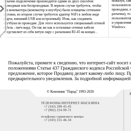
пожалуй, са
Обычно подключение производится одним из двух способов:
пользователе
проводным или беспроводным. В первом случае требуется, чтобы
проводами, п
оба компьютера (компьютер и ноутбук) были оснащены сетевыми
разъемы), то
картами, во втором случае требуется адаптер WiFi в любом виде
пользовател
(карта, внешний-USB или встроенный). Итак, как соединить
и управления
ноутбуки по проводам. Для этого используется специальный сетевой
Windows.
кабель - патч-корд. Он так же как и остальные сетевые кабели
представляет из себя витую пару с разъемами RJ-45 на концах...
Пожалуйста, примите к сведению, что интернет-сайт носит
положениями Статьи 437 Гражданского кодекса Российской 
предложение, которое Продавец делает какому-либо лицу. П
предварительного уведомления. За подробной информацией о
© Компания "Парад" 1993-2026
ТЕЛЕФОНЫ ИНТЕРНЕТ-МАГАЗИНА
+7 (343) 290-43-45
+7 (902) 254-99-71
телефоны сервисного центра
+7 (343) 251-46-34