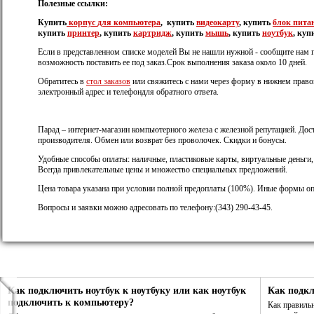
Полезные ссылки:
Купить
корпус
для компьютера
, купить
видеокарту
, купить
блок пита
купить
принтер
, купить
картридж
, купить
мышь
, купить
ноутбук
, куп
Если в представленном списке моделей Вы не нашли нужной - сообщите нам 
возможность поставить ее под заказ.Срок выполнения заказа около 10 дней.
Обратитесь в
стол заказов
или свяжитесь с нами через форму в нижнем правом
электронный адрес и телефондля обратного ответа.
Парад – интернет-магазин компьютерного железа с железной репутацией. Дост
производителя. Обмен или возврат без проволочек. Скидки и бонусы.
Удобные способы оплаты: наличные, пластиковые карты, виртуальные деньги
Всегда привлекательные цены и множество специальных предложений.
Цена товара указана при условии полной предоплаты (100%). Иные формы оп
Вопросы и заявки можно адресовать по телефону:(343) 290-43-45.
Как подключить ноутбук к ноутбуку или как ноутбук
Как подк
подключить к компьютеру?
Как правиль