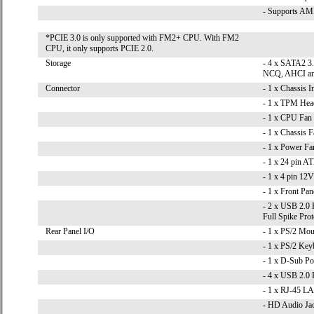
- Supports AM
*PCIE 3.0 is only supported with FM2+ CPU. With FM2
CPU, it only supports PCIE 2.0.
Storage
- 4 x SATA2 3
NCQ, AHCI an
Connector
- 1 x Chassis I
- 1 x TPM Hea
- 1 x CPU Fan 
- 1 x Chassis 
- 1 x Power Fa
- 1 x 24 pin 
- 1 x 4 pin 12
- 1 x Front Pa
- 2 x USB 2.0 
Full Spike Prot
Rear Panel I/O
- 1 x PS/2 Mou
- 1 x PS/2 Key
- 1 x D-Sub Po
- 4 x USB 2.0 
- 1 x RJ-45 
- HD Audio Jac