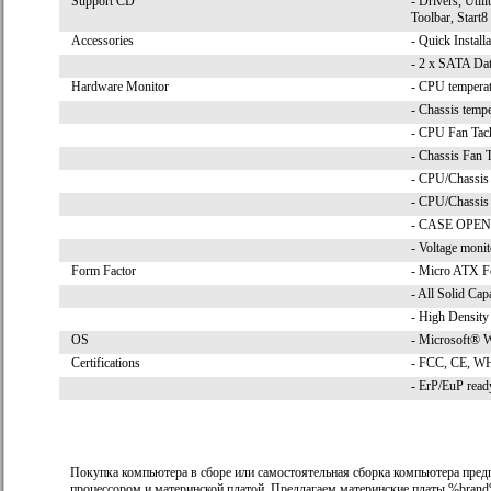
Support CD
- Drivers, Util
Toolbar, Start8
Accessories
- Quick Install
- 2 x SATA Dat
Hardware Monitor
- CPU temperat
- Chassis tempe
- CPU Fan Tac
- Chassis Fan 
- CPU/Chassis
- CPU/Chassis 
- CASE OPEN 
- Voltage moni
Form Factor
- Micro ATX Fo
- All Solid Cap
- High Density
OS
- Microsoft® Wi
Certifications
- FCC, CE, 
- ErP/EuP read
Покупка компьютера в сборе или самостоятельная сборка компьютера пред
процессором и материнской платой. Предлагаем материнские платы %brand