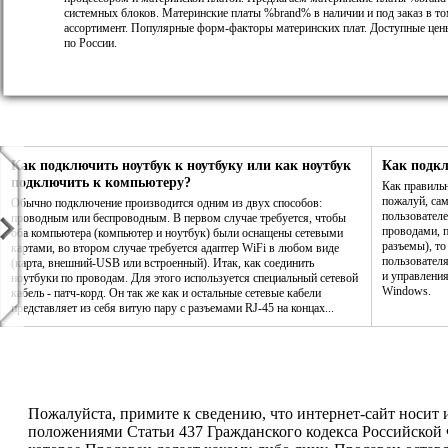
системных блоков. Материнские платы %brand% в наличии и под заказ в т
ассортимент. Популярные форм-факторы материнских плат. Доступные цены
по России.
Как подключить ноутбук к ноутбуку или как ноутбук
Как подк
подключить к компьютеру?
Как правиль
пожалуй, са
Обычно подключение производится одним из двух способов:
пользователе
проводным или беспроводным. В первом случае требуется, чтобы
проводами, п
оба компьютера (компьютер и ноутбук) были оснащены сетевыми
разъемы), то
картами, во втором случае требуется адаптер WiFi в любом виде
пользовател
(карта, внешний-USB или встроенный). Итак, как соединить
и управления
ноутбуки по проводам. Для этого используется специальный сетевой
Windows.
кабель - патч-корд. Он так же как и остальные сетевые кабели
представляет из себя витую пару с разъемами RJ-45 на концах...
Пожалуйста, примите к сведению, что интернет-сайт носит
положениями Статьи 437 Гражданского кодекса Российской 