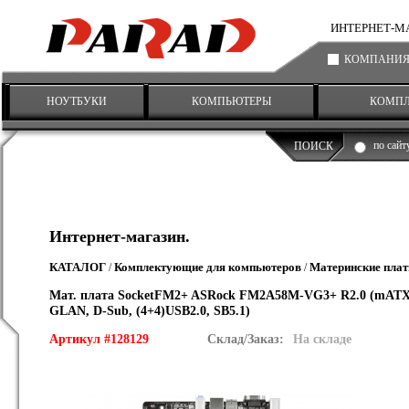
ИНТЕРНЕТ-МАГА
КОМПАНИ
НОУТБУКИ
КОМПЬЮТЕРЫ
КОМП
по сайт
ПОИСК
Интернет-магазин.
КАТАЛОГ
Комплектующие для компьютеров
Материнские пла
/
/
Мат. плата SocketFM2+ ASRock FM2A58M-VG3+ R2.0 (mATX,
GLAN, D-Sub, (4+4)USB2.0, SB5.1)
Артикул #128129
Склад/Заказ:
На складе