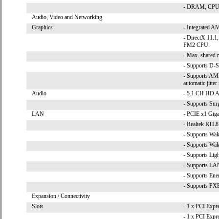
- DRAM, CPU V
Audio, Video and Networking
Graphics
- Integrated 
- DirectX 11.1
FM2 CPU.
- Max. shared
- Supports D-S
- Supports AMD
automatic jitte
Audio
- 5.1 CH HD A
- Supports Sur
LAN
- PCIE x1 Gig
- Realtek RT
- Supports W
- Supports W
- Supports Lig
- Supports LAN
- Supports Ener
- Supports PX
Expansion / Connectivity
Slots
- 1 x PCI Expr
- 1 x PCI Expre