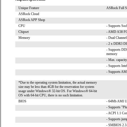
Unique Feature
ASRock Full Sp
ASRock Cloud
ASRock APP Shop
CPU
- Supports So
Chipset
- AMD A58 FC
Memory
- Dual Chann
- 2 x DDR3 D
- Supports DD
memory
- Max. capaci
- Supports Int
- Supports AM
*Due to the operating system limitation, the actual memory
size may be less than 4GB for the reservation for system
usage under Windows® 32-bit OS. For Windows® 64-bit
OS with 64-bit CPU, there is no such limitation.
BIOS
- 64Mb AMI UE
- Supports "Pl
- ACPI 1.1 Com
- Supports jum
- SMBIOS 2.3.