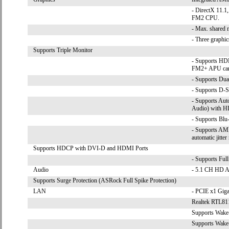
- DirectX 11.1
FM2 CPU.
- Max. shared
- Three graph
Supports Triple Monitor
- Supports HD
FM2+ APU can 
- Supports Dua
- Supports D-S
- Supports Au
Audio) with H
- Supports Blu
- Supports AMD
automatic jitte
Supports HDCP with DVI-D and HDMI Ports
- Supports Fu
Audio
- 5.1 CH HD A
Supports Surge Protection (ASRock Full Spike Protection)
LAN
- PCIE x1 Gig
Realtek RTL8
Supports Wa
Supports Wak