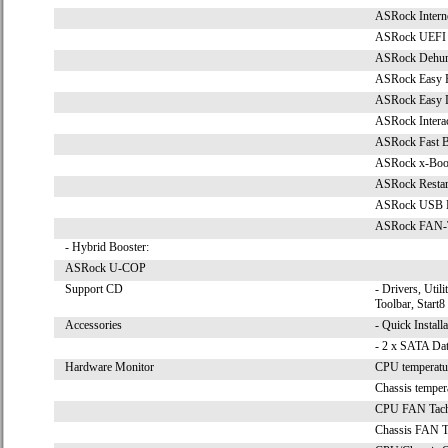
ASRock Interne
ASRock UEFI T
ASRock Dehumi
ASRock Easy R
ASRock Easy Dr
ASRock Intera
ASRock Fast 
ASRock x-Boo
ASRock Restar
ASRock USB 
ASRock FAN-T
- Hybrid Booster:
ASRock U-COP
Support CD
- Drivers, Util
Toolbar, Start8 
Accessories
- Quick Install
- 2 x SATA Dat
Hardware Monitor
CPU temperatu
Chassis temper
CPU FAN Tach
Chassis FAN T