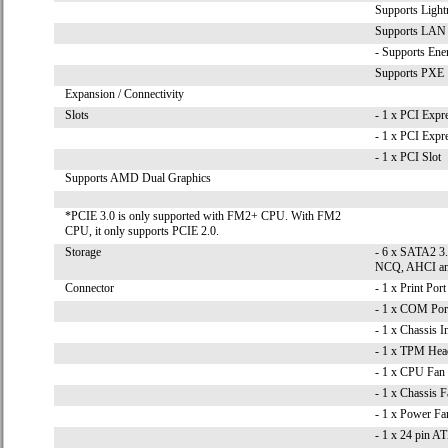
Supports Light
Supports LAN 
- Supports Ener
Supports PXE
Expansion / Connectivity
Slots
- 1 x PCI Expr
- 1 x PCI Expre
- 1 x PCI Slot
Supports AMD Dual Graphics
*PCIE 3.0 is only supported with FM2+ CPU. With FM2
CPU, it only supports PCIE 2.0.
Storage
- 6 x SATA2 3
NCQ, AHCI an
Connector
- 1 x Print Por
- 1 x COM Por
- 1 x Chassis I
- 1 x TPM Hea
- 1 x CPU Fan 
- 1 x Chassis 
- 1 x Power Fa
- 1 x 24 pin 