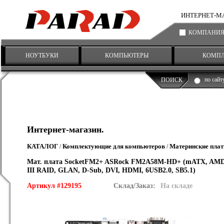
ИНТЕРНЕТ-МАГА
КОМПАНИ
НОУТБУКИ
КОМПЬЮТЕРЫ
КОМП
по сайт
ПОИСК
Интернет-магазин.
КАТАЛОГ
Комплектующие для компьютеров
Материнские пла
/
/
Мат. плата SocketFM2+ ASRock FM2A58M-HD+ (mATX, AMD A5
III RAID, GLAN, D-Sub, DVI, HDMI, 6USB2.0, SB5.1)
Артикул #129195
Склад/Заказ:
На складе