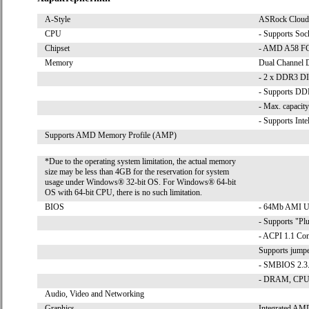
A-Style
ASRock Cloud
CPU
- Supports So
Chipset
- AMD A58 FC
Memory
Dual Channel
- 2 x DDR3 D
- Supports DD
- Max. capaci
- Supports Int
Supports AMD Memory Profile (AMP)
*Due to the operating system limitation, the actual memory
size may be less than 4GB for the reservation for system
usage under Windows® 32-bit OS. For Windows® 64-bit
OS with 64-bit CPU, there is no such limitation.
BIOS
- 64Mb AMI UE
- Supports "Pl
- ACPI 1.1 Com
Supports jumpe
- SMBIOS 2.3.
- DRAM, CPU V
Audio, Video and Networking
Graphics
Integrated AM