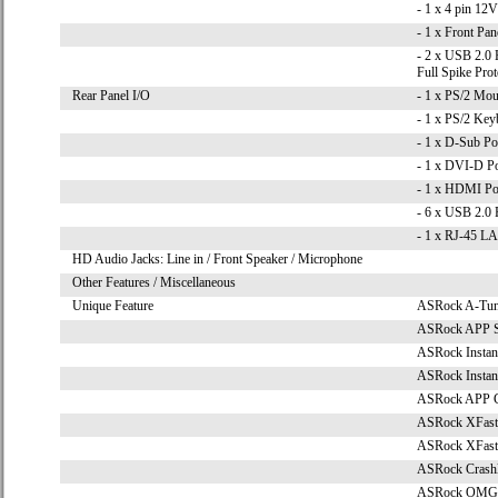
- 1 x 4 pin 12
- 1 x Front Pa
- 2 x USB 2.0 
Full Spike Prot
Rear Panel I/O
- 1 x PS/2 Mou
- 1 x PS/2 Key
- 1 x D-Sub Po
- 1 x DVI-D Po
- 1 x HDMI Po
- 6 x USB 2.0 
- 1 x RJ-45 
HD Audio Jacks: Line in / Front Speaker / Microphone
Other Features / Miscellaneous
Unique Feature
ASRock A-Tun
ASRock APP 
ASRock Instan
ASRock Instan
ASRock APP C
ASRock XFas
ASRock XFas
ASRock Crash
ASRock OMG (