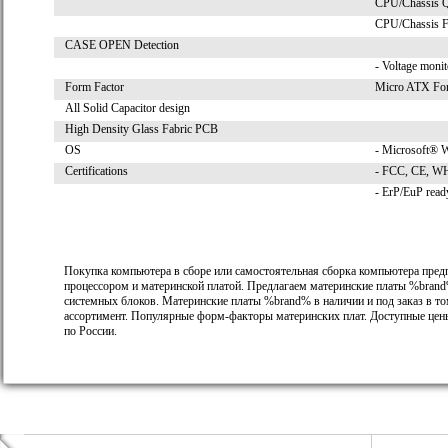
CPU/Chassis 
CPU/Chassis F
CASE OPEN Detection
- Voltage moni
Form Factor
Micro ATX For
All Solid Capacitor design
High Density Glass Fabric PCB
OS
- Microsoft® Wi
Certifications
- FCC, CE, 
- ErP/EuP read
Покупка компьютера в сборе или самостоятельная сборка компьютера пред
процессором и материнской платой. Предлагаем материнские платы %brand
системных блоков. Материнские платы %brand% в наличии и под заказ в т
ассортимент. Популярные форм-факторы материнских плат. Доступные цены
по России.