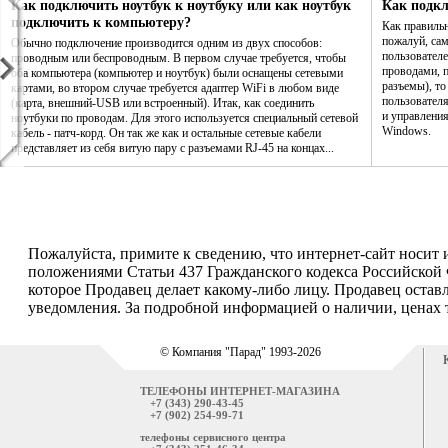
Как подключить ноутбук к ноутбуку или как ноутбук
Как подк
подключить к компьютеру?
Как правиль
пожалуй, са
Обычно подключение производится одним из двух способов:
пользователе
проводным или беспроводным. В первом случае требуется, чтобы
проводами, п
оба компьютера (компьютер и ноутбук) были оснащены сетевыми
разъемы), то
картами, во втором случае требуется адаптер WiFi в любом виде
пользовател
(карта, внешний-USB или встроенный). Итак, как соединить
и управления
ноутбуки по проводам. Для этого используется специальный сетевой
Windows.
кабель - патч-корд. Он так же как и остальные сетевые кабели
представляет из себя витую пару с разъемами RJ-45 на концах...
Пожалуйста, примите к сведению, что интернет-сайт носит
положениями Статьи 437 Гражданского кодекса Российской 
которое Продавец делает какому-либо лицу. Продавец остав
уведомления. За подробной информацией о наличии, ценах т
© Компания "Парад" 1993-2026
ТЕЛЕФОНЫ ИНТЕРНЕТ-МАГАЗИНА
+7 (343) 290-43-45
+7 (902) 254-99-71
телефоны сервисного центра