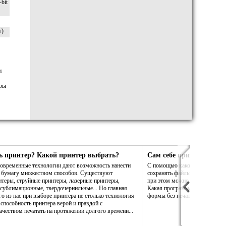
-bit
y)
и
оры
ь принтер? Какой принтер выбрать?
Сам себе принтер. Сам 
 современные технологии дают возможность нанести
С помощью какой программы в
а бумагу множеством способов. Существуют
сохранять файлы PDF так, что
теры, струйные принтеры, лазерные принтеры,
при этом можно было бы измен
сублимационные, твердочернильные... Но главная
Какая программа даст возможн
го из нас при выборе принтера не столько технология
формы без печати на бумаге?
 способность принтера верой и правдой с
чеством печатать на протяжении долгого времени...