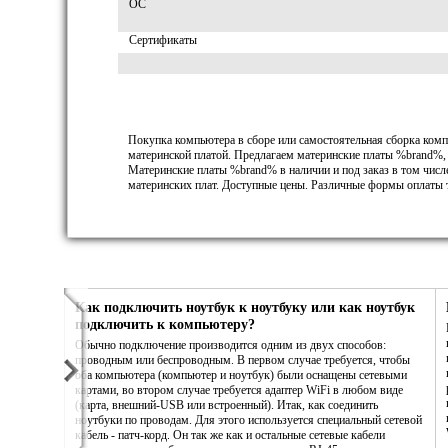
ОС
Сертификаты
Покупка компьютера в сборе или самостоятельная сборка комп
материнской платой. Предлагаем материнские платы %brand%,
Материнские платы %brand% в наличии и под заказ в том чис
материнских плат. Доступные цены. Различные формы оплаты т
Как подключить ноутбук к ноутбуку или как ноутбук
подключить к компьютеру?
Обычно подключение производится одним из двух способов:
проводным или беспроводным. В первом случае требуется, чтобы
оба компьютера (компьютер и ноутбук) были оснащены сетевыми
картами, во втором случае требуется адаптер WiFi в любом виде
(карта, внешний-USB или встроенный). Итак, как соединить
ноутбуки по проводам. Для этого используется специальный сетевой
кабель - патч-корд. Он так же как и остальные сетевые кабели