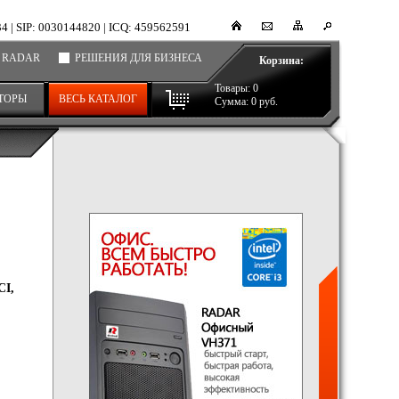
34
|
SIP: 0030144820
|
ICQ: 459562591
 RADAR
РЕШЕНИЯ ДЛЯ БИЗНЕСА
Корзина:
Товары:
0
ТОРЫ
ВЕСЬ КАТАЛОГ
Сумма:
0
руб.
CI,