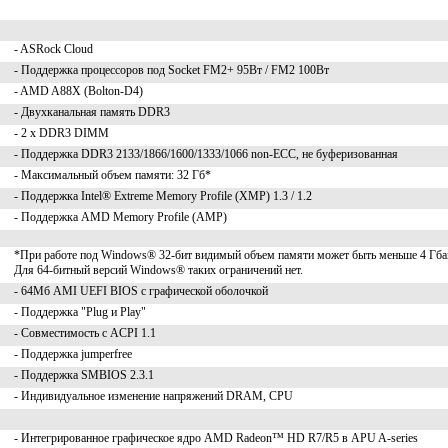
- ASRock Cloud
- Поддержка процессоров под Socket FM2+ 95Вт / FM2 100Вт
- AMD A88X (Bolton-D4)
- Двухканальная память DDR3
- 2 x DDR3 DIMM
- Поддержка DDR3 2133/1866/1600/1333/1066 non-ECC, не буферизованная
- Максимальный объем памяти: 32 Гб*
- Поддержка Intel® Extreme Memory Profile (XMP) 1.3 / 1.2
- Поддержка AMD Memory Profile (AMP)
*При работе под Windows® 32-бит видимый объем памяти может быть меньше 4 Гба
Для 64-битный версий Windows® таких ограничений нет.
- 64Мб AMI UEFI BIOS с графической оболочкой
- Поддержка "Plug и Play"
- Совместимость с ACPI 1.1
- Поддержка jumperfree
- Поддержка SMBIOS 2.3.1
- Индивидуальное изменение напряжений DRAM, CPU
- Интегрированное графическое ядро AMD Radeon™ HD R7/R5 в APU A-series