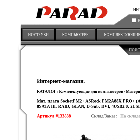
ИНТ
НОУТБУКИ
КОМПЬЮТЕРЫ
КОМПЛЕКТУЮЩИ
ПОИС
Интернет-магазин.
КАТАЛОГ
Комплектующие для компьютеров
Матери
/
/
Мат. плата SocketFM2+ ASRock FM2A88X PRO+ (ATX
8SATA III, RAID, GLAN, D-Sub, DVI, 4USB2.0, 2USB
Артикул #133838
Склад/Заказ:
На склад