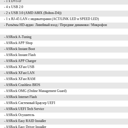
- 1 x DVI-D
- 4 x USB 2.0
- 2 x USB 3.0 (AMD A88X (Bolton-D4))
- 1 x RJ-45 LAN с индикаторами (ACT/LINK LED и SPEED LED)
- Разъёмы HD-аудио: Линейный вход / Передние динамики / Микрофон
- ASRock A-Tuning
- ASRock APP Shop
- ASRock Instant Boot
- ASRock Instant Flash
- ASRock APP Charger
- ASRock XFast USB
- ASRock XFast LAN
- ASRock XFast RAM
- ASRock Crashless BIOS
- ASRock OMG (Online Management Guard)
- ASRock Internet Flash
- ASRock Системный Браузер UEFI
- ASRock UEFI Tech Service
- ASRock Осушитель
- ASRock Easy RAID Installer
- ASRock Easy Driver Installer