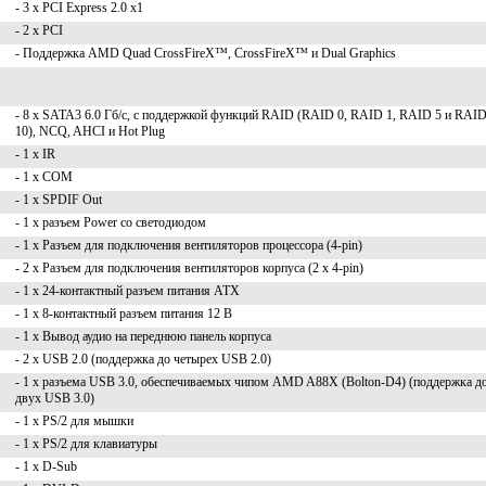
- 3 x PCI Express 2.0 x1
- 2 x PCI
- Поддержка AMD Quad CrossFireX™, CrossFireX™ и Dual Graphics
- 8 x SATA3 6.0 Гб/с, с поддержкой функций RAID (RAID 0, RAID 1, RAID 5 и RAI
10), NCQ, AHCI и Hot Plug
- 1 x IR
- 1 x COM
- 1 x SPDIF Out
- 1 x разъем Power со светодиодом
- 1 x Разъем для подключения вентиляторов процессора (4-pin)
- 2 x Разъем для подключения вентиляторов корпуса (2 x 4-pin)
- 1 x 24-контактный разъем питания ATX
- 1 x 8-контактный разъем питания 12 В
- 1 x Вывод аудио на переднюю панель корпуса
- 2 x USB 2.0 (поддержка до четырех USB 2.0)
- 1 x разъема USB 3.0, обеспечиваемых чипом AMD A88X (Bolton-D4) (поддержка д
двух USB 3.0)
- 1 x PS/2 для мышки
- 1 x PS/2 для клавиатуры
- 1 x D-Sub