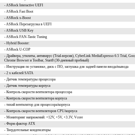
- ASRock Interactive UEFI
- ASRock Fast Boot
- ASRock x-Boost
- ASRock Перезагрузка в UEFI
- ASRock USB Key
- ASRock FAN-Tastic Tuning
- Hybrid Booster:
- ASRock U-COP
- Драйвера, утилиты, антивирус (Trial-версия), CyberLink MediaEspresso 6.5 Trial, Goo
Chrome Browser и Toolbar, Start8 (30-дневный пробный)
- Инструкция по установке, диск с ПО, заглушка для задней панели ввода/вывода
- 2 x кабелей SATA
- Датчик температуры процессора
- Датчик температуры корпуса
- Контроль скорости вентилятора процессора
- Контроль скорости вентилятора корпуса
- тихий вентилятор для процессора/корпуса
- Контроль скорости вентиляторов CPU/корпуса
- Мониторинг напряжений: +12V, +5V, +3.3V, Vcore
- Форм-фактор ATX
- Твердотельные конденсаторы