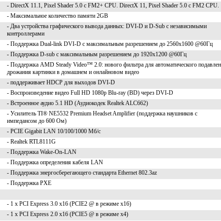
- DirectX 11.1, Pixel Shader 5.0 с FM2+ CPU. DirectX 11, Pixel Shader 5.0 с FM2 CPU.
- Максимальное количество памяти 2GB
- Два устройства графического вывода данных: DVI-D и D-Sub с независимыми
контроллерами
- Поддержка Dual-link DVI-D с максимальным разрешением до 2560x1600 @60Гц
- Поддержка D-sub с максимальным разрешением до 1920x1200 @60Гц
- Поддержка AMD Steady Video™ 2.0: нового фильтра для автоматического подавле
дрожания картинки в домашнем и онлайновом видео
- поддерживает HDCP для выходов DVI-D
- Воспроизведение видео Full HD 1080p Blu-ray (BD) через DVI-D
- Встроенное аудио 5.1 HD (Аудиокодек Realtek ALC662)
- Усилитель TI® NE5532 Premium Headset Amplifier (поддержка наушников с
импедансом до 600 Ом)
- PCIE Gigabit LAN 10/100/1000 Мб/с
- Realtek RTL8111G
- Поддержка Wake-On-LAN
- Поддержка определения кабеля LAN
- Поддержка энергосберегающего стандарта Ethernet 802.3az
- Поддержка PXE
- 1 x PCI Express 3.0 x16 (PCIE2 @ в режиме x16)
- 1 x PCI Express 2.0 x16 (PCIE5 @ в режиме x4)