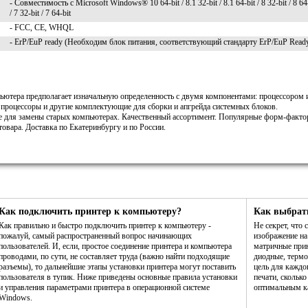
- Совместимость с Microsoft Windows® 10 64-bit / 8.1 32-bit / 8.1 64-bit / 8 32-bit / 8 64
/ 7 32-bit / 7 64-bit
- FCC, CE, WHQL
- ErP/EuP ready (Необходим блок питания, соответствующий стандарту ErP/EuP Read
ьютера предполагает изначальную определенность с двумя компонентами: процессором 
 процессоры и другие комплектующие для сборки и апгрейда системных блоков.
ле для замены старых компьютерах. Качественный ассортимент. Популярные форм-факт
овара. Доставка по Екатеринбургу и по России.
Как подключить принтер к компьютеру?
Как выбрат
Как правильно и быстро подключить принтер к компьютеру -
Не секрет, что
пожалуй, самый распространенный вопрос начинающих
изображение н
пользователей. И, если, простое соединение принтера и компьютера
матричные прин
проводами, по сути, не составляет труда (важно найти подходящие
диодные, термо
разъемы), то дальнейшие этапы установки принтера могут поставить
цель для каждо
пользователя в тупик. Ниже приведены основные правила установки
печати, сколько
и управления параметрами принтера в операционной системе
оптимальным ка
Windows.