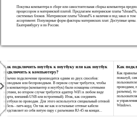
Покупка компьютера в сборе или самостоятельная сборка компьютера предпо
процессором и материнской платой. Предлагаем материнские платы %brand%,
системных блоков. Материнские платы %brand% в наличии и под заказ в том
ассортимент. Популярные форм-факторы материнских плат. Доступные цены.
Екатеринбургу и по России.
Как подключить ноутбук к ноутбуку или как ноутбук
Как подк
подключить к компьютеру?
Как правиль
пожалуй, са
Обычно подключение производится одним из двух способов:
пользователе
проводным или беспроводным. В первом случае требуется, чтобы
проводами, п
оба компьютера (компьютер и ноутбук) были оснащены сетевыми
разъемы), то
картами, во втором случае требуется адаптер WiFi в любом виде
пользовател
(карта, внешний-USB или встроенный). Итак, как соединить
и управления
ноутбуки по проводам. Для этого используется специальный сетевой
Windows.
кабель - патч-корд. Он так же как и остальные сетевые кабели
представляет из себя витую пару с разъемами RJ-45 на концах...