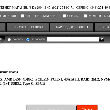
ЕРНЕТ-МАГАЗИН: (343) 290-43-45, (902) 254-99-71
|
СЕРВИС: (343) 251-46-
КОМПАНИЯ
ИНТЕРНЕТ - МАГАЗИН
СЕРВИС
КОМПЬЮТЕРЫ
Е
ПЕЧАТНАЯ ТЕХНИКА
КАРТРИДЖИ, ТОНЕРЫ
ПРОЕК
по сайту
по товарам
К
нские платы
, AMD B650, 4DDR5, PCIEx16, PCIEx1, 4SATA III, RAID, 2M.2, NVMe
, (1+1)USB3.2 Type-C, SB7.1)
е