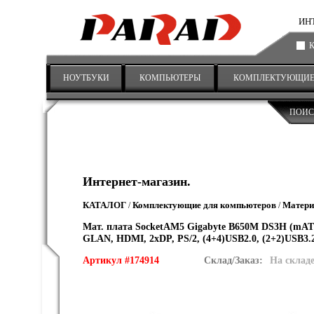
ИНТ
НОУТБУКИ
КОМПЬЮТЕРЫ
КОМПЛЕКТУЮЩИ
ПОИС
Интернет-магазин.
КАТАЛОГ
Комплектующие для компьютеров
Матери
/
/
Мат. плата SocketAM5 Gigabyte B650M DS3H (mATX
GLAN, HDMI, 2xDP, PS/2, (4+4)USB2.0, (2+2)USB3.2
Артикул #174914
Склад/Заказ:
На склад