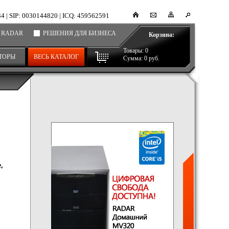
34
|
SIP: 0030144820
|
ICQ: 459562591
 RADAR
РЕШЕНИЯ ДЛЯ БИЗНЕСА
Корзина:
Товары:
0
ТОРЫ
ВЕСЬ КАТАЛОГ
Сумма:
0
руб.
,