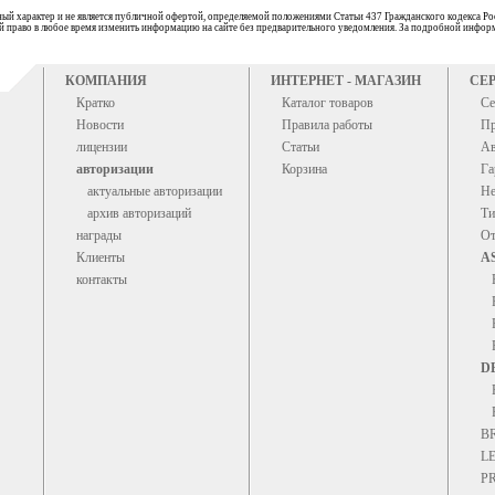
ый характер и не является публичной офертой, определяемой положениями Статьи 437 Гражданского кодекса Ро
бой право в любое время изменить информацию на сайте без предварительного уведомления. За подробной информ
КОМПАНИЯ
ИНТЕРНЕТ - МАГАЗИН
СЕ
Кратко
Каталог товаров
Се
Новости
Правила работы
Пр
лицензии
Статьи
Ав
авторизации
Корзина
Га
актуальные авторизации
Не
архив авторизаций
Ти
награды
От
Клиенты
A
контакты
D
B
L
P