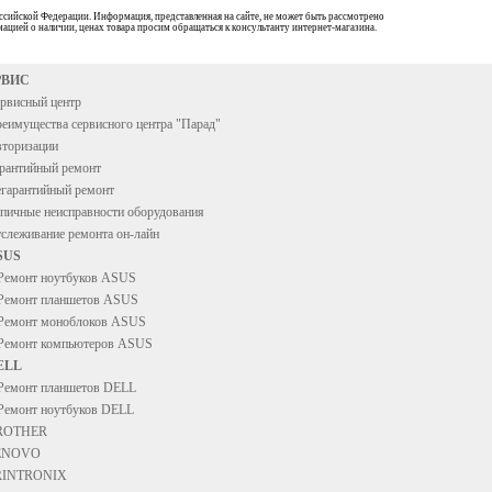
ссийской Федерации. Информация, представленная на сайте, не может быть рассмотрено
ацией о наличии, ценах товара просим обращаться к консультанту интернет-магазина.
РВИС
рвисный центр
еимущества сервисного центра "Парад"
торизации
рантийный ремонт
гарантийный ремонт
пичные неисправности оборудования
слеживание ремонта он-лайн
SUS
Ремонт ноутбуков ASUS
Ремонт планшетов ASUS
Ремонт моноблоков ASUS
Ремонт компьютеров ASUS
ELL
Ремонт планшетов DELL
Ремонт ноутбуков DELL
ROTHER
ENOVO
RINTRONIX