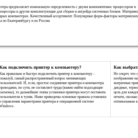
ютера предполагает изначальную определенность с двумя компонентами: процессором и
роцессоры и другие комплектующие для сборки и апгрейда системных блоков. Материнс
старых компьютерах. Качественный ассортимент. Популярные форм-факторы материнских
а по Екатеринбургу и по России.
Как подключить принтер к компьютеру?
Как выбрат
Как правильно и быстро подключить принтер к компьютеру -
Не секрет, что
пожалуй, самый распространенный вопрос начинающих
изображение н
пользователей. И, если, простое соединение принтера и компьютера
матричные прин
проводами, по сути, не составляет труда (важно найти подходящие
диодные, термо
разъемы), то дальнейшие этапы установки принтера могут поставить
цель для каждо
пользователя в тупик. Ниже приведены основные правила установки
печати, сколько
и управления параметрами принтера в операционной системе
оптимальным ка
Windows.