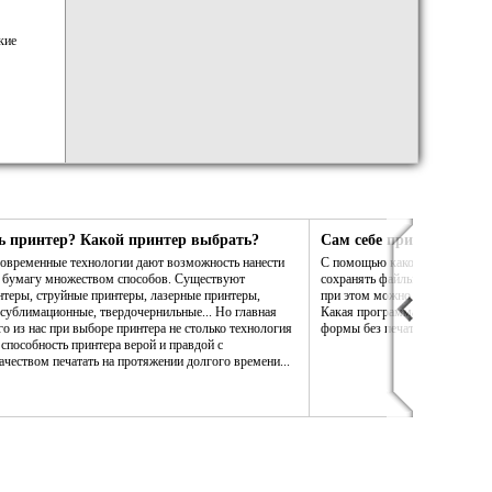
кие
ь принтер? Какой принтер выбрать?
Сам себе принтер. Сам 
 современные технологии дают возможность нанести
С помощью какой программы в
а бумагу множеством способов. Существуют
сохранять файлы PDF так, что
теры, струйные принтеры, лазерные принтеры,
при этом можно было бы измен
сублимационные, твердочернильные... Но главная
Какая программа даст возможн
го из нас при выборе принтера не столько технология
формы без печати на бумаге?
 способность принтера верой и правдой с
чеством печатать на протяжении долгого времени...