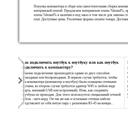
Покупка компьютера в сборе или самостоятельная сборка компь
материнской платой. Предлагаем материнские платы %brand%, п
платы %brand% в наличии и под заказ в том числе для замены 
плат. Доступные цены. Различные формы оплаты товара. Доставк
Как подключить ноутбук к ноутбуку или как ноутбук
подключить к компьютеру?
Обычно подключение производится одним из двух способов:
проводным или беспроводным. В первом случае требуется, чтобы
оба компьютера (компьютер и ноутбук) были оснащены сетевыми
картами, во втором случае требуется адаптер WiFi в любом виде
(карта, внешний-USB или встроенный). Итак, как соединить
ноутбуки по проводам. Для этого используется специальный сетевой
кабель - патч-корд. Он так же как и остальные сетевые кабели
представляет из себя витую пару с разъемами RJ-45 на концах...