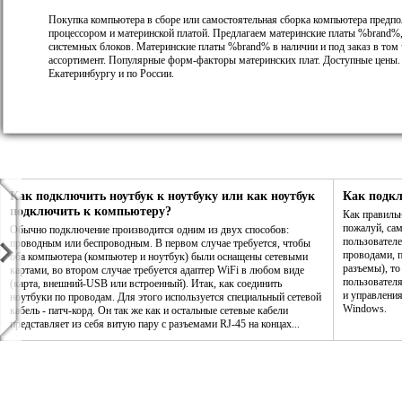
Покупка компьютера в сборе или самостоятельная сборка компьютера предпо
процессором и материнской платой. Предлагаем материнские платы %brand%,
системных блоков. Материнские платы %brand% в наличии и под заказ в том
ассортимент. Популярные форм-факторы материнских плат. Доступные цены.
Екатеринбургу и по России.
Как подключить ноутбук к ноутбуку или как ноутбук
Как подк
подключить к компьютеру?
Как правиль
пожалуй, са
Обычно подключение производится одним из двух способов:
пользователе
проводным или беспроводным. В первом случае требуется, чтобы
проводами, п
оба компьютера (компьютер и ноутбук) были оснащены сетевыми
разъемы), то
картами, во втором случае требуется адаптер WiFi в любом виде
пользовател
(карта, внешний-USB или встроенный). Итак, как соединить
и управления
ноутбуки по проводам. Для этого используется специальный сетевой
Windows.
кабель - патч-корд. Он так же как и остальные сетевые кабели
представляет из себя витую пару с разъемами RJ-45 на концах...