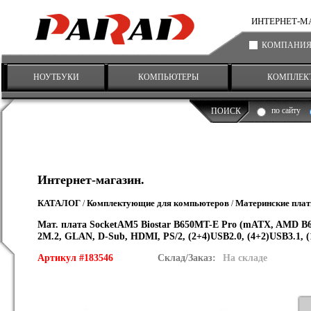
ИНТЕРНЕТ-МАГА
КОМПАНИ
НОУТБУКИ
КОМПЬЮТЕРЫ
КОМПЛЕК
по сайту
ПОИСК
Интернет-магазин.
КАТАЛОГ
Комплектующие для компьютеров
Материнские пла
/
/
Мат. плата SocketAM5 Biostar B650MT-E Pro (mATX, AMD B65
2M.2, GLAN, D-Sub, HDMI, PS/2, (2+4)USB2.0, (4+2)USB3.1, (
Артикул #183546
Склад/Заказ:
На складе