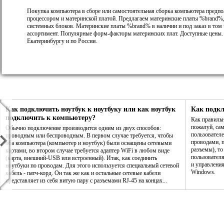
Покупка компьютера в сборе или самостоятельная сборка компьютера предпо
процессором и материнской платой. Предлагаем материнские платы %brand%,
системных блоков. Материнские платы %brand% в наличии и под заказ в том
ассортимент. Популярные форм-факторы материнских плат. Доступные цены.
Екатеринбургу и по России.
Как подключить ноутбук к ноутбуку или как ноутбук
Как подк
подключить к компьютеру?
Как правиль
пожалуй, са
Обычно подключение производится одним из двух способов:
пользователе
проводным или беспроводным. В первом случае требуется, чтобы
проводами, п
оба компьютера (компьютер и ноутбук) были оснащены сетевыми
разъемы), то
картами, во втором случае требуется адаптер WiFi в любом виде
пользовател
(карта, внешний-USB или встроенный). Итак, как соединить
и управления
ноутбуки по проводам. Для этого используется специальный сетевой
Windows.
кабель - патч-корд. Он так же как и остальные сетевые кабели
представляет из себя витую пару с разъемами RJ-45 на концах...