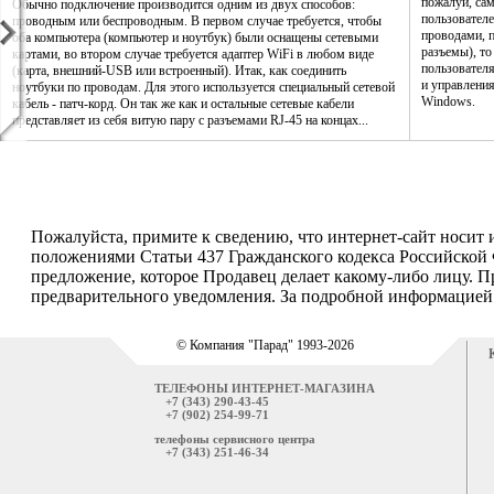
пожалуй, са
Обычно подключение производится одним из двух способов:
пользователе
проводным или беспроводным. В первом случае требуется, чтобы
проводами, п
оба компьютера (компьютер и ноутбук) были оснащены сетевыми
разъемы), то
картами, во втором случае требуется адаптер WiFi в любом виде
пользовател
(карта, внешний-USB или встроенный). Итак, как соединить
и управления
ноутбуки по проводам. Для этого используется специальный сетевой
Windows.
кабель - патч-корд. Он так же как и остальные сетевые кабели
представляет из себя витую пару с разъемами RJ-45 на концах...
Пожалуйста, примите к сведению, что интернет-сайт носит
положениями Статьи 437 Гражданского кодекса Российской 
предложение, которое Продавец делает какому-либо лицу. П
предварительного уведомления. За подробной информацией о
© Компания "Парад" 1993-2026
ТЕЛЕФОНЫ ИНТЕРНЕТ-МАГАЗИНА
+7 (343) 290-43-45
+7 (902) 254-99-71
телефоны сервисного центра
+7 (343) 251-46-34