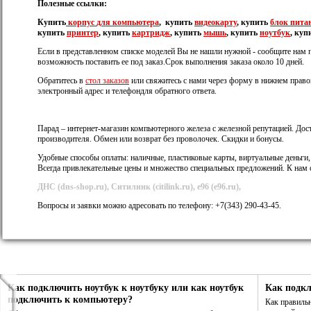
Полезные ссылки:
Купить
корпус
для компьютера
, купить
видеокарту
, купить
блок пита
купить
принтер
, купить
картридж
, купить
мышь
, купить
ноутбук
, куп
Если в представленном списке моделей Вы не нашли нужной - сообщите нам 
возможность поставить ее под заказ.Срок выполнения заказа около 10 дней.
Обратитесь в
стол заказов
или свяжитесь с нами через форму в нижнем правом
электронный адрес и телефондля обратного ответа.
Парад – интернет-магазин компьютерного железа с железной репутацией. Дост
производителя. Обмен или возврат без проволочек. Скидки и бонусы.
Удобные способы оплаты: наличные, пластиковые карты, виртуальные деньги
Всегда привлекательные цены и множество специальных предложений. К нам о
ДНС (dns-shop.ru), Ситилинк (citilink.ru), е96 (e96.ru),
Вопросы и заявки можно адресовать по телефону: +7(343) 290-43-45.
Как подключить ноутбук к ноутбуку или как ноутбук
Как подк
подключить к компьютеру?
Как правиль