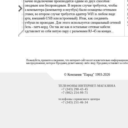
Обычно подключение производится одним из двух способов:
проводным или беспроводным. В первом случае требуется, чтобы
оба компьютера (компьютер и ноутбук) были оснащены сетевыми
картами, во втором случае требуется адаптер WiFi в любом виде
(карта, внешний-USB или встроенный). Итак, как соединить
ноутбуки по проводам. Для этого используется специальный сетевой
кабель - патч-корд. Он так же как и остальные сетевые кабели
представляет из себя витую пару с разъемами RJ-45 на концах...
Пожалуйста, примите к сведению, что интернет-сайт носит исключительно информационн
как предложение, которое Продавец делает какому-либо лицу. Продавец оставляет за со
© Компания "Парад" 1993-2026
ТЕЛЕФОНЫ ИНТЕРНЕТ-МАГАЗИНА
+7 (343) 290-43-45
+7 (902) 254-99-71
телефоны сервисного центра
+7 (343) 251-46-34