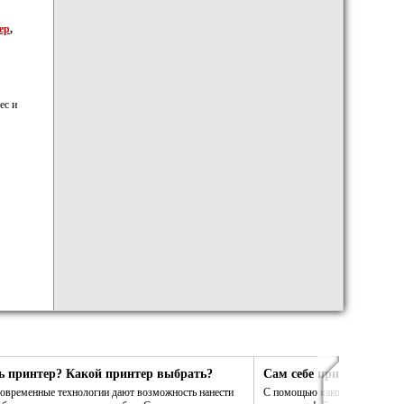
ер
,
ес и
ь принтер? Какой принтер выбрать?
Сам себе принтер. Сам 
 современные технологии дают возможность нанести
С помощью какой программы в