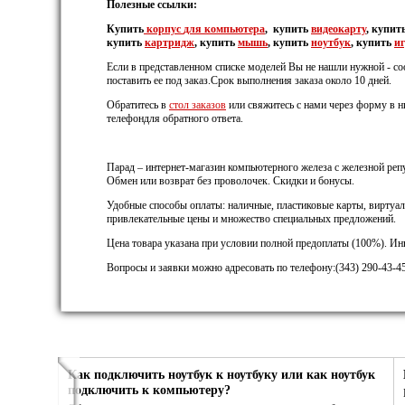
Полезные ссылки:
Купить
корпус
для компьютера
, купить
видеокарту
, купит
купить
картридж
, купить
мышь
, купить
ноутбук
, купить
и
Если в представленном списке моделей Вы не нашли нужной - с
поставить ее под заказ.Срок выполнения заказа около 10 дней.
Обратитесь в
стол заказов
или свяжитесь с нами через форму в н
телефондля обратного ответа.
Парад – интернет-магазин компьютерного железа с железной репу
Обмен или возврат без проволочек. Скидки и бонусы.
Удобные способы оплаты: наличные, пластиковые карты, виртуал
привлекательные цены и множество специальных предложений.
Цена товара указана при условии полной предоплаты (100%). И
Вопросы и заявки можно адресовать по телефону:(343) 290-43-45
Как подключить ноутбук к ноутбуку или как ноутбук
подключить к компьютеру?