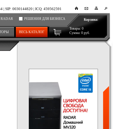
34
|
SIP: 0030144820
|
ICQ: 459562591
 RADAR
РЕШЕНИЯ ДЛЯ БИЗНЕСА
Корзина:
Товары:
0
ТОРЫ
ВЕСЬ КАТАЛОГ
Сумма:
0
руб.