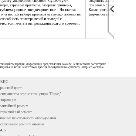
а бумагу множеством способов. Существуют
сохранять файлы PDF так, что
теры, струйные принтеры, лазерные принтеры,
при этом можно было бы измен
сублимационные, твердочернильные... Но главная
Какая программа даст возможн
го из нас при выборе принтера не столько технология
формы без печати на бумаге?
 способность принтера верой и правдой с
чеством печатать на протяжении долгого времени...
ссийской Федерации. Информация, представленная на сайте, не может быть рассмотрено
ацией о наличии, ценах товара просим обращаться к консультанту интернет-магазина.
РВИС
рвисный центр
еимущества сервисного центра "Парад"
торизации
рантийный ремонт
гарантийный ремонт
пичные неисправности оборудования
слеживание ремонта он-лайн
SUS