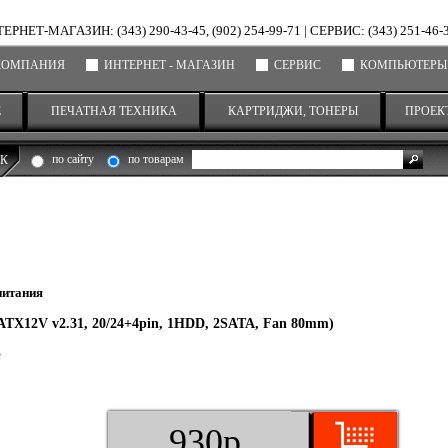
ЕРНЕТ-МАГАЗИН: (343) 290-43-45, (902) 254-99-71
|
СЕРВИС: (343) 251-46-
КОМПАНИЯ
ИНТЕРНЕТ - МАГАЗИН
СЕРВИС
КОМПЬЮТЕРЫ
Е
ПЕЧАТНАЯ ТЕХНИКА
КАРТРИДЖИ, ТОНЕРЫ
ПРОЕК
по сайту
по товарам
К
питания
X12V v2.31, 20/24+4pin, 1HDD, 2SATA, Fan 80mm)
е
930р.