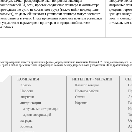
пожалуй, самый распространенный вопрос начинающих
изображение н
пользователей. И, если, простое соединение принтера и компьютера
матричные прин
проводами, по сути, не составляет труда (важно найти подходящие
диодные, термо
разъемы), то дальнейшие этапы установки принтера могут поставить
цель для каждо
пользователя в тупик. Ниже приведены основные правила установки
печати, сколько
и управления параметрами принтера в операционной системе
оптимальным ка
Windows.
ый характер и не является публичной офертой, определяемой положениями Статьи 437 Гражданского кодекса Ро
бой право в любое время изменить информацию на сайте без предварительного уведомления. За подробной информ
КОМПАНИЯ
ИНТЕРНЕТ - МАГАЗИН
СЕ
Кратко
Каталог товаров
Се
Новости
Правила работы
Пр
лицензии
Статьи
Ав
авторизации
Корзина
Га
актуальные авторизации
Не
архив авторизаций
Ти
награды
От
Клиенты
A