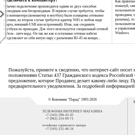
подключить к компьютеру?
Как правиль
пожалуй, са
Обычно подключение производится одним из двух способов:
пользователе
проводным или беспроводным. В первом случае требуется, чтобы
проводами, п
оба компьютера (компьютер и ноутбук) были оснащены сетевыми
разъемы), то
картами, во втором случае требуется адаптер WiFi в любом виде
пользовател
(карта, внешний-USB или встроенный). Итак, как соединить
и управления
ноутбуки по проводам. Для этого используется специальный сетевой
Windows.
кабель - патч-корд. Он так же как и остальные сетевые кабели
представляет из себя витую пару с разъемами RJ-45 на концах...
Пожалуйста, примите к сведению, что интернет-сайт носит
положениями Статьи 437 Гражданского кодекса Российской 
предложение, которое Продавец делает какому-либо лицу. П
предварительного уведомления. За подробной информацией о
© Компания "Парад" 1993-2026
ТЕЛЕФОНЫ ИНТЕРНЕТ-МАГАЗИНА
+7 (343) 290-43-45
+7 (902) 254-99-71
телефоны сервисного центра
+7 (343) 251-46-34