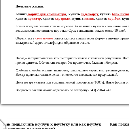
Полезные ссылки:
Купить
корпус
для компьютера
, купить
видеокарту
, купить
блок пита
купить
принтер
, купить
картридж
, купить
мышь
, купить
ноутбук
, куп
Если в представленном списке моделей Вы не нашли нужной - сообщите нам 
возможность поставить ее под заказ.Срок выполнения заказа около 10 дней.
Обратитесь в
стол заказов
или свяжитесь с нами через форму в нижнем правом
электронный адрес и телефондля обратного ответа.
Парад – интернет-магазин компьютерного железа с железной репутацией. Дост
производителя. Обмен или возврат без проволочек. Скидки и бонусы.
Удобные способы оплаты: наличные, пластиковые карты, виртуальные деньги
Всегда привлекательные цены и множество специальных предложений.
Цена товара указана при условии полной предоплаты (100%). Иные формы оп
Вопросы и заявки можно адресовать по телефону:(343) 290-43-45.
Как подключить ноутбук к ноутбуку или как ноутбук
Как подк