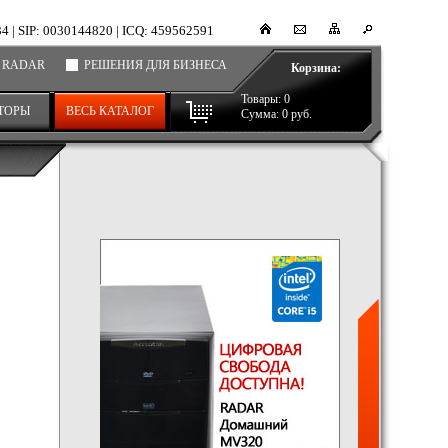
34
|
SIP: 0030144820
|
ICQ: 459562591
 RADAR
РЕШЕНИЯ ДЛЯ БИЗНЕСА
Корзина:
Товары:
0
ТОРЫ
ВЕСЬ КАТАЛОГ
Сумма:
0
руб.