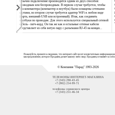
Обычно подключение производится одним из двух способов:
проводным или беспроводным. В первом случае требуется, чтобы
оба компьютера (компьютер и ноутбук) были оснащены сетевыми
картами, во втором случае требуется адаптер WiFi в любом виде
(карта, внешний-USB или встроенный). Итак, как соединить
ноутбуки по проводам. Для этого используется специальный сетевой
кабель - патч-корд. Он так же как и остальные сетевые кабели
представляет из себя витую пару с разъемами RJ-45 на концах...
Пожалуйста, примите к сведению, что интернет-сайт носит исключительно информационн
как предложение, которое Продавец делает какому-либо лицу. Продавец оставляет за со
© Компания "Парад" 1993-2026
ТЕЛЕФОНЫ ИНТЕРНЕТ-МАГАЗИНА
+7 (343) 290-43-45
+7 (902) 254-99-71
телефоны сервисного центра
+7 (343) 251-46-34