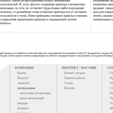
пожалуй, самый распространенный вопрос начинающих
изображение н
пользователей. И, если, простое соединение принтера и компьютера
матричные прин
проводами, по сути, не составляет труда (важно найти подходящие
диодные, термо
разъемы), то дальнейшие этапы установки принтера могут поставить
цель для каждо
пользователя в тупик. Ниже приведены основные правила установки
печати, сколько
и управления параметрами принтера в операционной системе
оптимальным ка
Windows.
ый характер и не является публичной офертой, определяемой положениями Статьи 437 Гражданского кодекса Ро
бой право в любое время изменить информацию на сайте без предварительного уведомления. За подробной информ
КОМПАНИЯ
ИНТЕРНЕТ - МАГАЗИН
СЕ
Кратко
Каталог товаров
Се
Новости
Правила работы
Пр
лицензии
Статьи
Ав
авторизации
Корзина
Га
актуальные авторизации
Не
архив авторизаций
Ти
награды
От
Клиенты
A