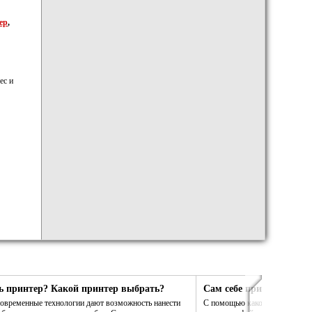
ер
,
ес и
ь принтер? Какой принтер выбрать?
Сам себе принтер. Сам 
 современные технологии дают возможность нанести
С помощью какой программы в