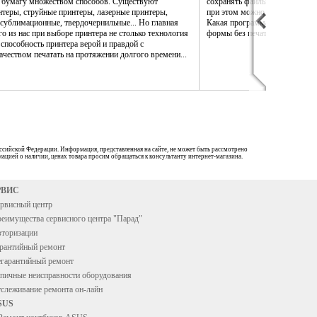
а бумагу множеством способов. Существуют
сохранять файлы PDF так, что
теры, струйные принтеры, лазерные принтеры,
при этом можно было бы измен
сублимационные, твердочернильные... Но главная
Какая программа даст возможн
го из нас при выборе принтера не столько технология
формы без печати на бумаге?
 способность принтера верой и правдой с
чеством печатать на протяжении долгого времени...
ссийской Федерации. Информация, представленная на сайте, не может быть рассмотрено
ацией о наличии, ценах товара просим обращаться к консультанту интернет-магазина.
РВИС
рвисный центр
еимущества сервисного центра "Парад"
торизации
рантийный ремонт
гарантийный ремонт
пичные неисправности оборудования
слеживание ремонта он-лайн
SUS