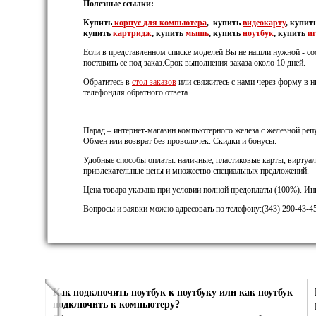
Полезные ссылки:
Купить
корпус
для компьютера
, купить
видеокарту
, купит
купить
картридж
, купить
мышь
, купить
ноутбук
, купить
и
Если в представленном списке моделей Вы не нашли нужной - с
поставить ее под заказ.Срок выполнения заказа около 10 дней.
Обратитесь в
стол заказов
или свяжитесь с нами через форму в н
телефондля обратного ответа.
Парад – интернет-магазин компьютерного железа с железной репу
Обмен или возврат без проволочек. Скидки и бонусы.
Удобные способы оплаты: наличные, пластиковые карты, виртуал
привлекательные цены и множество специальных предложений.
Цена товара указана при условии полной предоплаты (100%). И
Вопросы и заявки можно адресовать по телефону:(343) 290-43-45
Как подключить ноутбук к ноутбуку или как ноутбук
подключить к компьютеру?