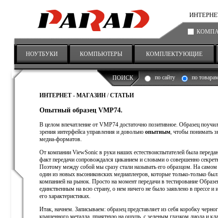
ИНТЕРНЕТ-
КОМП
НОУТБУКИ
КОМПЬЮТЕРЫ
КОМПЛЕКТУЮЩИЕ
по сайту
по товара
ПОИСК
ИНТЕРНЕТ - МАГАЗИН
/
СТАТЬИ
Опытный образец VMP74.
В целом впечатление от VMP74 достаточно позитивное. Образец поучил
зрения интерфейса управления и довольно
опытным
, чтобы понимать з
медиа-форматов.
От компании ViewSonic в руки наших естествоиспытателей была передан
факт передачи сопровождался циканием и словами о совершенно секрет
Поэтому между собой мы сразу стали называть его образцом. На самом
один из новых вьсониковских медиаплееров, которые только-только был
компанией на рынок. Просто на момент передачи в тестирование Образец
единственным на всю страну, о нем ничего не было заявлено в прессе и 
его характеристиках.
Итак, начнем. Записываем: образец представляет из себя коробку черног
крашенного металла, приятную на ощупь, с зеленым глазком диода и к