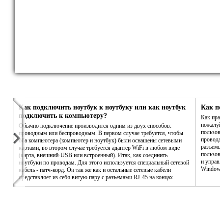
Как подключить ноутбук к ноутбуку или как ноутбук
Как п
подключить к компьютеру?
Как пра
пожалу
Обычно подключение производится одним из двух способов:
пользов
проводным или беспроводным. В первом случае требуется, чтобы
провода
оба компьютера (компьютер и ноутбук) были оснащены сетевыми
разъемы
картами, во втором случае требуется адаптер WiFi в любом виде
пользов
(карта, внешний-USB или встроенный). Итак, как соединить
и управ
ноутбуки по проводам. Для этого используется специальный сетевой
Window
кабель - патч-корд. Он так же как и остальные сетевые кабели
представляет из себя витую пару с разъемами RJ-45 на концах...