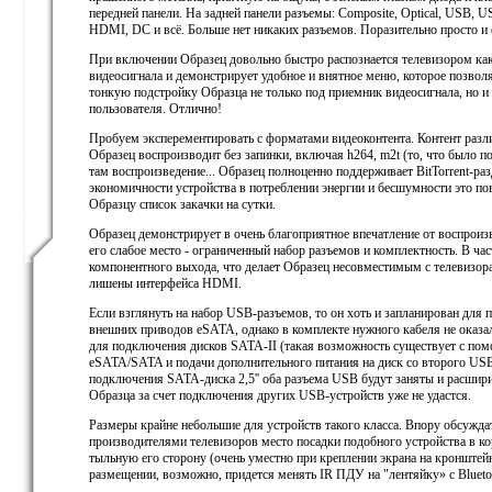
передней панели. На задней панели разъемы: Composite, Optical, USB,
HDMI, DC и всё. Больше нет никаких разъемов. Поразительно просто и 
При включении Образец довольно быстро распознается телевизором ка
видеосигнала и демонстрирует удобное и внятное меню, которое позвол
тонкую подстройку Образца не только под приемник видеосигнала, но и
пользователя. Отлично!
Пробуем эксперементировать с форматами видеоконтента. Контент раз
Образец воспроизводит без запинки, включая h264, m2t (то, что было по
там воспроизведение... Образец полноценно поддерживает BitTorrent-раз
экономичности устройства в потреблении энергии и бесшумности это по
Образцу список закачки на сутки.
Образец демонстрирует в очень благоприятное впечатление от воспроиз
его слабое место - ограниченный набор разъемов и комплектность. В час
компонентного выхода, что делает Образец несовместимым с телевизор
лишены интерфейса HDMI.
Если взглянуть на набор USB-разъемов, то он хоть и запланирован для
внешних приводов eSATA, однако в комплекте нужного кабеля не оказал
для подключения дисков SATA-II (такая возможность существует с по
eSATA/SATA и подачи дополнительного питания на диск со второго USB
подключения SATA-диска 2,5'' оба разъема USB будут заняты и расшир
Образца за счет подключения других USB-устройств уже не удастся.
Размеры крайне небольшие для устройств такого класса. Впору обсуждат
производителями телевизоров место посадки подобного устройства в ко
тыльную его сторону (очень уместно при креплении экрана на кронштейн
размещении, возможно, придется менять IR ПДУ на "лентяйку» с Blueto