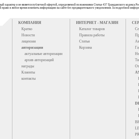
ый характер и не является публичной офертой, определяемой положениями Статьи 437 Гражданского кодекса Ро
бой право в любое время изменить информацию на сайте без предварительного уведомления. За подробной информ
КОМПАНИЯ
ИНТЕРНЕТ - МАГАЗИН
СЕ
Кратко
Каталог товаров
Се
Новости
Правила работы
Пр
лицензии
Статьи
Ав
авторизации
Корзина
Га
актуальные авторизации
Не
архив авторизаций
Ти
награды
От
Клиенты
A
контакты
D
B
L
P