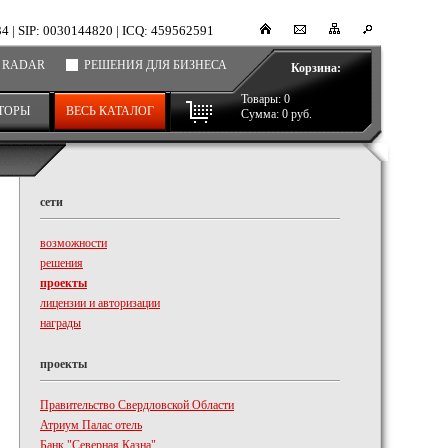
34
|
SIP: 0030144820
|
ICQ: 459562591
 RADAR
РЕШЕНИЯ ДЛЯ БИЗНЕСА
Корзина:
Товары:
0
ТОРЫ
ВЕСЬ КАТАЛОГ
Сумма:
0
руб.
сети
возможности
решения
проекты
лицензии и авторизации
награды
проекты
Правительство Свердловской Области
Атриум Палас отель
Банк "Северная Казна"