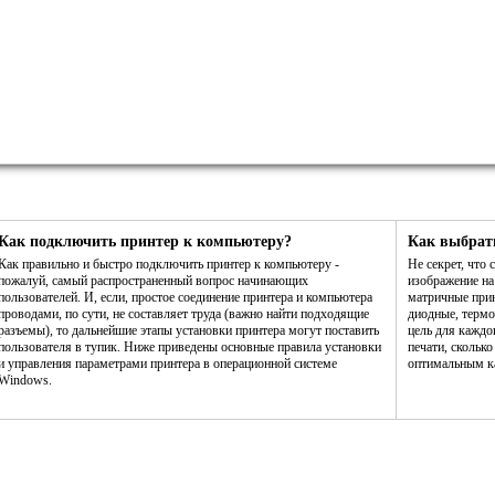
Как подключить принтер к компьютеру?
Как выбрат
Как правильно и быстро подключить принтер к компьютеру -
Не секрет, что
пожалуй, самый распространенный вопрос начинающих
изображение н
пользователей. И, если, простое соединение принтера и компьютера
матричные прин
проводами, по сути, не составляет труда (важно найти подходящие
диодные, термо
разъемы), то дальнейшие этапы установки принтера могут поставить
цель для каждо
пользователя в тупик. Ниже приведены основные правила установки
печати, сколько
и управления параметрами принтера в операционной системе
оптимальным ка
Windows.