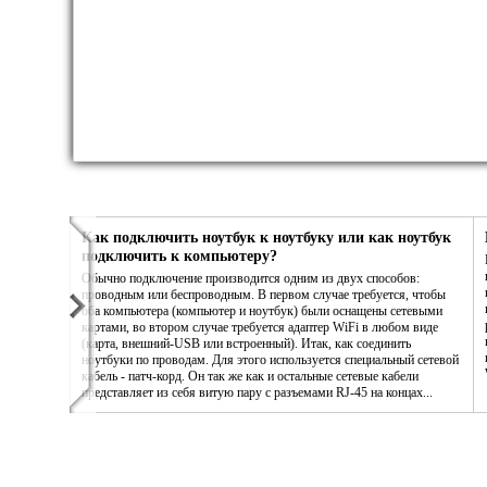
Как подключить ноутбук к ноутбуку или как ноутбук
подключить к компьютеру?
Обычно подключение производится одним из двух способов:
проводным или беспроводным. В первом случае требуется, чтобы
оба компьютера (компьютер и ноутбук) были оснащены сетевыми
картами, во втором случае требуется адаптер WiFi в любом виде
(карта, внешний-USB или встроенный). Итак, как соединить
ноутбуки по проводам. Для этого используется специальный сетевой
кабель - патч-корд. Он так же как и остальные сетевые кабели
представляет из себя витую пару с разъемами RJ-45 на концах...