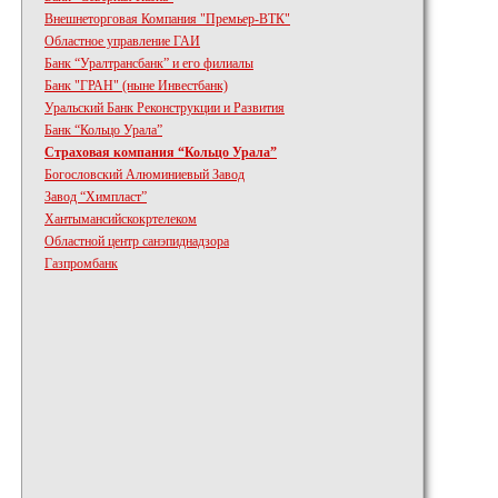
Внешнеторговая Компания "Премьер-ВТК"
Областное управление ГАИ
Банк “Уралтрансбанк” и его филиалы
Банк "ГРАН" (ныне Инвестбанк)
Уральский Банк Реконструкции и Развития
Банк “Кольцо Урала”
Страховая компания “Кольцо Урала”
Богословский Алюминиевый Завод
Завод “Химпласт”
Хантымансийскокртелеком
Областной центр санэпиднадзора
Газпромбанк