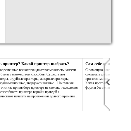
ь принтер? Какой принтер выбрать?
Сам себе принтер. Сам 
 современные технологии дают возможность нанести
С помощью какой программы в
а бумагу множеством способов. Существуют
сохранять файлы PDF так, что
теры, струйные принтеры, лазерные принтеры,
при этом можно было бы измен
сублимационные, твердочернильные... Но главная
Какая программа даст возможн
го из нас при выборе принтера не столько технология
формы без печати на бумаге?
 способность принтера верой и правдой с
чеством печатать на протяжении долгого времени...