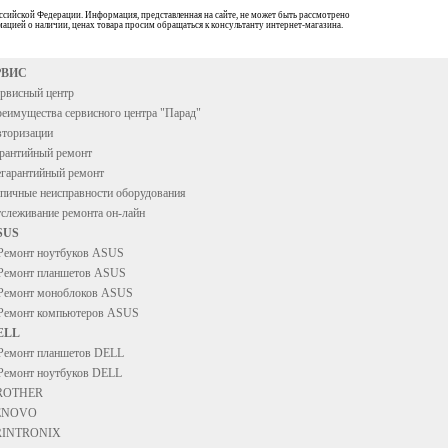
ссийской Федерации. Информация, представленная на сайте, не может быть рассмотрено
ацией о наличии, ценах товара просим обращаться к консультанту интернет-магазина.
РВИС
рвисный центр
еимущества сервисного центра "Парад"
торизации
рантийный ремонт
гарантийный ремонт
пичные неисправности оборудования
слеживание ремонта он-лайн
SUS
Ремонт ноутбуков ASUS
Ремонт планшетов ASUS
Ремонт моноблоков ASUS
Ремонт компьютеров ASUS
ELL
Ремонт планшетов DELL
Ремонт ноутбуков DELL
ROTHER
ENOVO
RINTRONIX