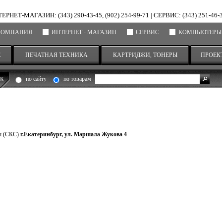
ЕРНЕТ-МАГАЗИН: (343) 290-43-45, (902) 254-99-71
|
СЕРВИС: (343) 251-46-
КОМПАНИЯ
ИНТЕРНЕТ - МАГАЗИН
СЕРВИС
КОМПЬЮТЕРЫ
Е
ПЕЧАТНАЯ ТЕХНИКА
КАРТРИДЖИ, ТОНЕРЫ
ПРОЕК
по сайту
по товарам
К
мы (СКС)
г.Екатеринбург, ул. Маршала Жуко­ва 4