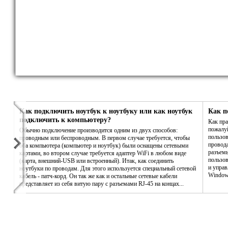
Как подключить ноутбук к ноутбуку или как ноутбук
Как п
подключить к компьютеру?
Как пра
пожалу
Обычно подключение производится одним из двух способов:
пользов
проводным или беспроводным. В первом случае требуется, чтобы
провода
оба компьютера (компьютер и ноутбук) были оснащены сетевыми
разъемы
картами, во втором случае требуется адаптер WiFi в любом виде
пользов
(карта, внешний-USB или встроенный). Итак, как соединить
и управ
ноутбуки по проводам. Для этого используется специальный сетевой
Window
кабель - патч-корд. Он так же как и остальные сетевые кабели
представляет из себя витую пару с разъемами RJ-45 на концах...